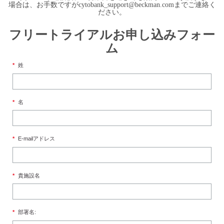
場合は、お手数ですが
cytobank_support@beckman.com
までご連絡く
ださい。
フリートライアルお申し込みフォー
ム
*
姓
*
名
*
E-mailアドレス
*
貴施設名
*
部署名: