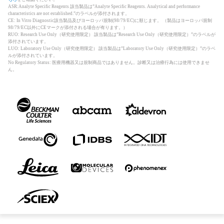
ASR:Analyte Specific Reagents 該当製品は”Analyte Specific Reagents. Analytical and performance
characteristics are not established.”のラベルが添付されます。
CE: In Vitro Diagnostic該当製品及びヨーロッパ規制(98/79/EC)に順じます。 （製品はヨーロッパ規制
98/79/EC以外にCEマークが添付される場合が有ります。）
RUO: Research Use Only（研究使用限定） 該当製品は”Research Use Only（研究使用限定）”のラベルが
添付されています。
LUO: Laboratory Use Only（研究使用限定） 該当製品は”Laboratory Use Only（研究使用限定）”のラベ
ルが添付されています。
No Regulatory Status: 医療用機器又は規制商品ではありません。診断又は治療行為には使用できませ
ん。