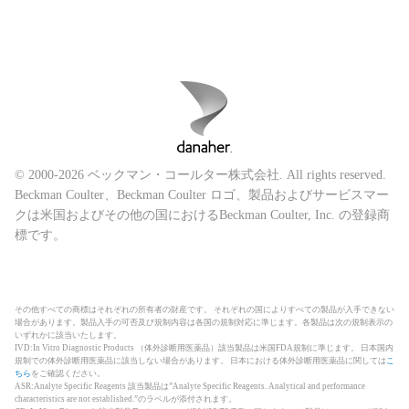
© 2000-2026 ベックマン・コールター株式会社. All rights reserved.
Beckman Coulter、Beckman Coulter ロゴ、製品およびサービスマー
クは米国およびその他の国におけるBeckman Coulter, Inc. の登録商
標です。
その他すべての商標はそれぞれの所有者の財産です。 それぞれの国によりすべての製品が入手できない
場合があります。製品入手の可否及び規制内容は各国の規制対応に準じます。各製品は次の規制表示の
いずれかに該当いたします。
IVD:In Vitro Diagnostic Products （体外診断用医薬品）該当製品は米国FDA規制に準じます。 日本国内
規制での体外診断用医薬品に該当しない場合があります。 日本における体外診断用医薬品に関しては
こ
ちら
をご確認ください。
ASR:Analyte Specific Reagents 該当製品は”Analyte Specific Reagents. Analytical and performance
characteristics are not established.”のラベルが添付されます。