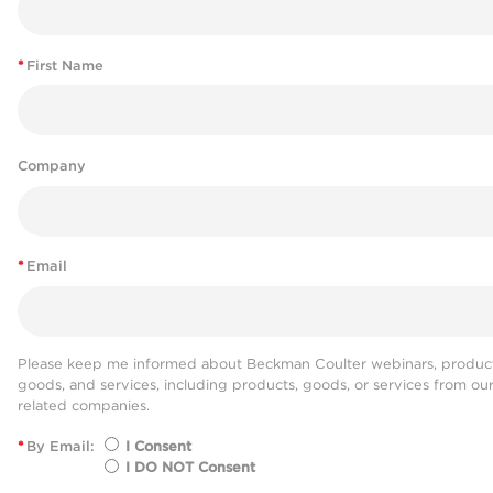
*
First Name
Company
*
Email
Please keep me informed about Beckman Coulter webinars, product
goods, and services, including products, goods, or services from ou
related companies.
*
By Email:
I Consent
I DO NOT Consent