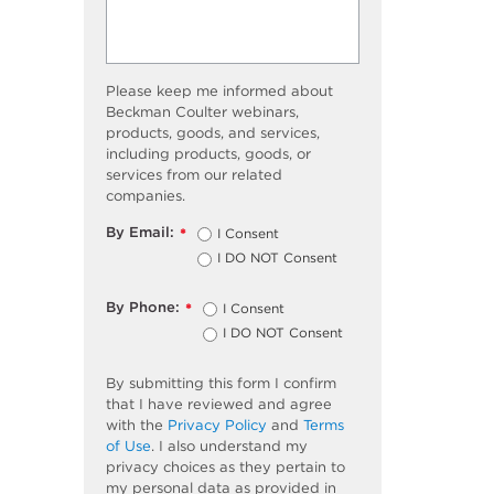
Please keep me informed about
Beckman Coulter webinars,
products, goods, and services,
including products, goods, or
services from our related
companies.
By Email:
I Consent
*
I DO NOT Consent
By Phone:
I Consent
*
I DO NOT Consent
By submitting this form I confirm
that I have reviewed and agree
with the
Privacy Policy
and
Terms
of Use
. I also understand my
privacy choices as they pertain to
my personal data as provided in