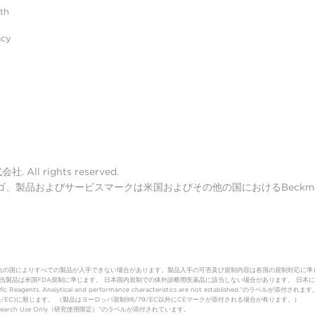
ith
acy
ll rights reserved.
lter ロゴ、製品およびサービスマークは米国およびその他の国におけるBeckman 
れの国によりすべての製品が入手できない場合があります。製品入手の可否及び規制内容は各国の規制対応に準
（体外診断用医薬品）該当製品は米国FDA規制に準じます。 日本国内規制での体外診断用医薬品に該当しない場合があります。
fic Reagents. Analytical and performance characteristics are not established.”のラベルが添付されます
制(98/79/EC)に順じます。 （製品はヨーロッパ規制98/79/EC以外にCEマークが添付される場合が有ります。）
Research Use Only（研究使用限定）”のラベルが添付されています。