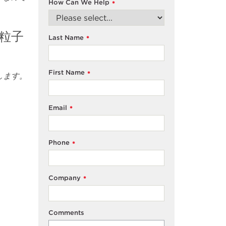
How Can We Help
*
粒子
Last Name
*
First Name
*
します。
Email
*
Phone
*
Company
*
Comments