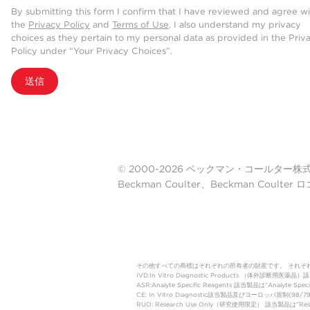
By submitting this form I confirm that I have reviewed and agree w
the
Privacy Policy
and
Terms of Use
. I also understand my privacy
choices as they pertain to my personal data as provided in the Priv
Policy under “Your Privacy Choices”.
送信
© 2000-2026 ベックマン・コールター株式会社. A
Beckman Coulter、Beckman Cou
その他すべての商標はそれぞれの所有者の財産です。 それぞ
IVD:In Vitro Diagnostic Products 
ASR:Analyte Specific Reagents 該当製品は”Analyte Speci
CE: In Vitro Diagnostic該当製品及びヨーロッパ規
RUO: Research Use Only（研究使用限定） 該当製品は”