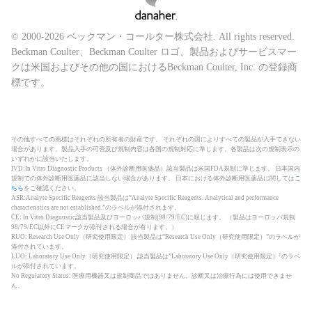
© 2000-2026 ベックマン・コールター株式会社. All rights reserved.
Beckman Coulter、Beckman Coulter ロゴ、製品およびサービスマー
クは米国およびその他の国におけるBeckman Coulter, Inc. の登録商
標です。
その他すべての商標はそれぞれの所有者の財産です。 それぞれの国によりすべての製品が入手できない
場合があります。製品入手の可否及び規制内容は各国の規制対応に準じます。各製品は次の規制表示の
いずれかに該当いたします。
IVD:In Vitro Diagnostic Products （体外診断用医薬品）該当製品は米国FDA規制に準じます。 日本国内
規制での体外診断用医薬品に該当しない場合があります。 日本における体外診断用医薬品に関しては
こ
ちら
をご確認ください。
ASR:Analyte Specific Reagents 該当製品は”Analyte Specific Reagents. Analytical and performance
characteristics are not established.”のラベルが添付されます。
CE: In Vitro Diagnostic該当製品及びヨーロッパ規制(98/79/EC)に順じます。 （製品はヨーロッパ規制
98/79/EC以外にCEマークが添付される場合が有ります。）
RUO: Research Use Only（研究使用限定） 該当製品は”Research Use Only（研究使用限定）”のラベルが
添付されています。
LUO: Laboratory Use Only（研究使用限定） 該当製品は”Laboratory Use Only（研究使用限定）”のラベ
ルが添付されています。
No Regulatory Status: 医療用機器又は規制商品ではありません。診断又は治療行為には使用できませ
ん。