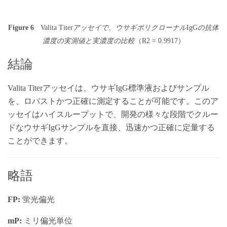
Figure 6
Valita Titer
アッセイで、ウサギポリクローナル
IgG
の抗体
濃度の実測値と実濃度の比較
（R2 = 0.9917）
結論
Valita Titerアッセイは、ウサギIgG標準液およびサンプル
を、ロバストかつ正確に測定することが可能です。このア
ッセイはハイスループットで、開発の様々な段階でクルー
ドなウサギIgGサンプルを直接、迅速かつ正確に定量する
ことができます。
略語
FP:
蛍光偏光
mP:
ミリ偏光単位