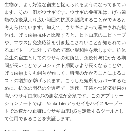
生物が、より好適な宿主と捉えられるようになってきてい
ます。その一例がウサギです。ウサギの免疫系は、げっ歯
類の免疫系より広い範囲の抗原を認識することができると
考えられています。加えて、ウサギによって産生された抗
体は、げっ歯類抗体と比較すると、ヒト由来のエピトープ
や、マウスは免疫応答を引き起こさないことが知られてい
るエピトープに対して極めて高い親和性を示します。抗体
産生の宿主としてのウサギの短所は、免疫付与にかかる期
間が長いことでプロジェクト期間がより長くなることや、
げっ歯類よりも飼育が難しく、時間のかかることによるコ
ストの増加が挙げられます。こうした短所をカバーするた
めに、抗体の開発の全過程で、迅速、正確かつ経済効果の
高いウサギ由来lgGの測定法が必須です。このアプリケー
ションノートでは、Valita Titerアッセイをハイスループッ
トで迅速かつ正確にウサギ由来IgGを定量するツールとし
て使用できることを実証します。