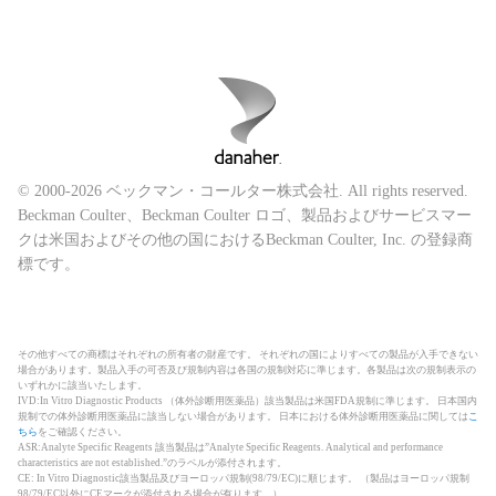
© 2000-2026 ベックマン・コールター株式会社. All rights reserved.
Beckman Coulter、Beckman Coulter ロゴ、製品およびサービスマー
クは米国およびその他の国におけるBeckman Coulter, Inc. の登録商
標です。
その他すべての商標はそれぞれの所有者の財産です。 それぞれの国によりすべての製品が入手できない
場合があります。製品入手の可否及び規制内容は各国の規制対応に準じます。各製品は次の規制表示の
いずれかに該当いたします。
IVD:In Vitro Diagnostic Products （体外診断用医薬品）該当製品は米国FDA規制に準じます。 日本国内
規制での体外診断用医薬品に該当しない場合があります。 日本における体外診断用医薬品に関しては
こ
ちら
をご確認ください。
ASR:Analyte Specific Reagents 該当製品は”Analyte Specific Reagents. Analytical and performance
characteristics are not established.”のラベルが添付されます。
CE: In Vitro Diagnostic該当製品及びヨーロッパ規制(98/79/EC)に順じます。 （製品はヨーロッパ規制
98/79/EC以外にCEマークが添付される場合が有ります。）