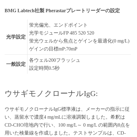
BMG Labtech社製 Pherastarプレートリーダーの設定
蛍光偏光、エンドポイント
光学モジュールFP 485 520 520
光学設定
蛍光ウェルから焦点とゲインを最適化(0 mg/L)
ゲインの目標mP:70mP
各ウェル200フラッシュ
一般設定
設定時間0.5秒
ウサギモノクローナルIgG:
ウサギモノクローナルIgG標準液は、メーカーの指示に従
い、蒸留水で濃度4 mg/mLに溶液調製しました。希釈は
CD-CHO培地内で行い、100 mg/L～ 0 mg/L の範囲内8点を
用いた検量線を作成しました。テストサンプルは、CD-