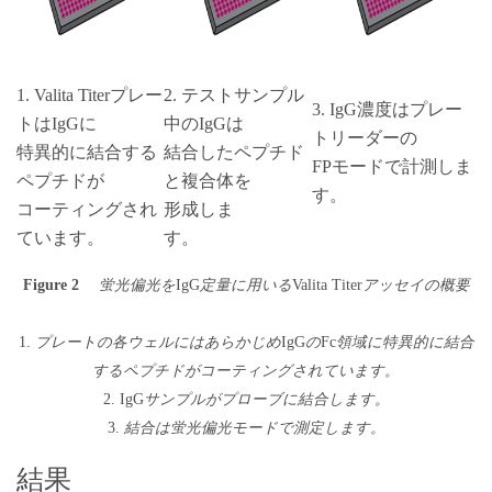
1. Valita Titerプレー
2. テストサンプル
3. IgG濃度はプレー
トはIgGに
中のIgGは
トリーダーの
特異的に結合する
結合したペプチド
FPモードで計測しま
ペプチドが
と複合体を
す。
コーティングされ
形成しま
ています。
す。
Figure 2
蛍光偏光を
IgG
定量に用いる
Valita Titer
アッセイの概要
1.
プレートの各ウェルにはあらかじめ
IgG
の
Fc
領域に特異的に結合
するペプチドがコーティングされています。
2. IgG
サンプルがプローブに結合します。
3.
結合は蛍光偏光モードで測定します。
結果