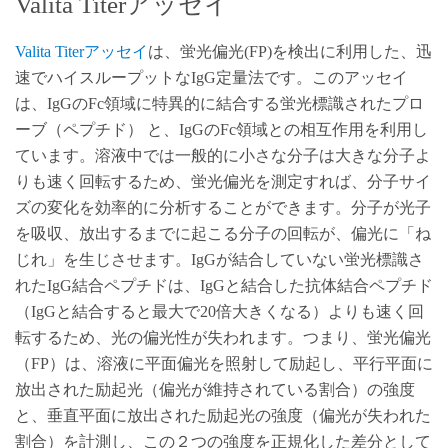
Valita Titerアッセイ
Valita Titerアッセイ
は、蛍光偏光(FP)を検出に利用した、迅
速でハイスループットなIgG定量法です。このアッセイ
は、IgGのFc領域に特異的に結合する蛍光標識されたプロ
ーブ（ペプチド） と、IgGのFc領域との相互作用を利用し
ています。溶液中では一般的に小さな分子は大きな分子よ
りも速く回転するため、蛍光偏光を測定すれば、分子サイ
ズの変化を効率的に分析することができます。分子が光子
を吸収、放出するまでに起こる分子の回転が、偏光に「ね
じれ」を生じさせます。IgGが結合していない蛍光標識さ
れたIgG結合ペプチドは、IgGと結合した抗体結合ペプチド
（IgGと結合すると最大で20倍大きくなる）よりも速く回
転するため、光の偏光性が失われます。つまり、蛍光偏光
（FP）は、溶液に平面偏光を照射して励起し、平行平面に
放出された励起光（偏光が維持されている割合）の強度
と、垂直平面に放出された励起光の強度（偏光が失われた
割合）を計測し、この２つの強度を正規化した差分として