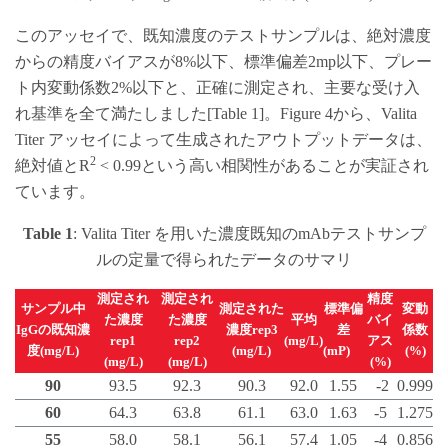
このアッセイで、既知濃度のテストサンプルは、絶対濃度
からの精度バイアスが8%以下、標準偏差2mp以下、プレー
ト内変動係数2%以下と、正確に測定され、主要な受け入
れ基準を全て満たしました[Table 1]。Figure 4から、Valita
Titer アッセイによって生成されたアウトプットデータは、
2
絶対値とR
< 0.99という高い相関性があることが実証され
ています。
Table 1
: Valita Titer を用いた濃度既知のmAbテストサンプ
ルの定量で得られたデータのサマリ
測定され
測定され
精度
サンプル中
測定された
標準偏
変動
た濃度
た濃度
平均
バイ
IgGの既知濃
濃度rep3
差
係数
rep1
rep2
(mg/L)
アス
度(mg/L)
(mg/L)
(mP)
(%)
(mg/L)
(mg/L)
(%)
90
93.5
92.3
90.3
92.0
1.55
-2
0.999
60
64.3
63.8
61.1
63.0
1.63
-5
1.275
55
58.0
58.1
56.1
57.4
1.05
-4
0.856