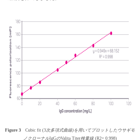
Figure 3
Cubic fit (3
次多項式曲線)を用いてプロットしたウサギモ
ノクローナル
IgG
の
Valita Titer
検量線
(R2= 0.998)