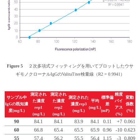
Figure 5
２次多項式フィッティングを用いてプロットしたウサ
ギモノクローナルIgGのValitaTiter検量線（R2 = 0.9941）
測定され
測定され
精度
サンプル中
測定された
標準偏
変動
た濃度
た濃度
平均
バイ
IgGの既知濃
濃度rep3
差
係数
rep1
rep2
(mg/L)
アス
度(mg/L)
(mg/L)
(mP)
(%)
(mg/L)
(mg/L)
(%)
90
84.1
84.1
83.9
84.1
0.11
+7
0.061
60
66.8
65.4
65.5
65.9
0.96
-10
0.623
55
57.4
56.2
55.5
56.4
1.15
-3
0.809