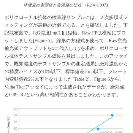
体濃度の実測値と実濃度の比較
（R2 = 0.9973)
ポリクローナル抗体の検量線サンプルには、２次多項式フ
ィッティングが最適の近似であることを確認しました。下
記散布図で、IgG濃度[mg/L]は縦軸、Raw FPは横軸にプロ
ットしました[Figure 5]。線形の方程式を使って、Raw蛍光
偏光値アウトプットをxに代入してyを求め、ポリクローナ
ル抗体テストサンプル濃度を算出しました。このアッセイ
で、既知濃度のテストサンプルの測定結果は絶対濃度から
の精度バイアスが10%以下、標準偏差2 mp以下、プレート
内変動係数2%以下となりました[Table 2]。Figure 6から、
Valita Titerアッセイによって生成されたデータが、絶対値
と0.99=R2という高い相関性があることがわかります。