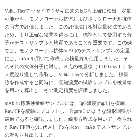
Valita Titerアッセイでウサギ由来のIgGを正確に検出・定量
可能かを、モノクローナル抗体およびポリクローナル抗体
の両方で評価しました。この評価法は相対定量化法である
ため、より正確な結果を得るには、標準として使用する分
子がテストサンプルと均質であることが重要です。この例
では、モノクローナル抗体(mAb)のテストサンプルの定量
には、mAb を用いて作成した検量線を使用しました。そ
れぞれの抗体分子に対し、８点の検量線（0-100 mg/ L ）を
２度繰り返して作製し、Valita Titerで分析しました。検量
線を作成すると同時に、既知濃度の試験サンプルを検量線
を用いて算出し、その測定精度を評価しました。
mAb の標準検量線サンプルには、IgG濃度[mg/L]を横軸、
Raw FPを縦軸にプロットし、Figure 3 のような線形回帰が
最適であると確認しました。線形方程式を用いて、得られ
たRaw FP値をyに代入してxを求め、 mAb テストサンプル
の濃度を算出しました。