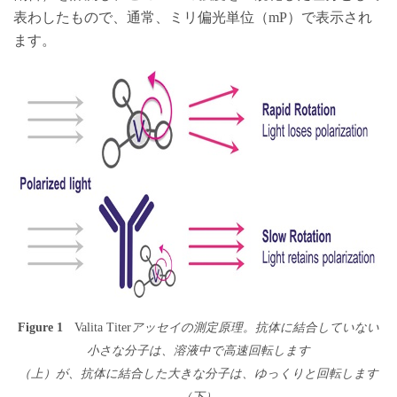
表わしたもので、通常、ミリ偏光単位（mP）で表示され
ます。
Figure 1
Valita Titer
アッセイの測定原理。抗体に結合していない
小さな分子は、溶液中で高速回転します
（上）が、抗体に結合した大きな分子は、ゆっくりと回転します
（下）