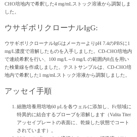
CHO培地内で希釈した4 mg/mLストック溶液から調製しま
した。
ウサギポリクローナルIgG:
ウサギポリクローナルIgGはメーカーよりpH 7.4のPBSに1
mg/L濃度で溶解したものを入手しました。CD-CHO培地内
で連続希釈を行い、100 mg/L～0 mg/L の範囲内8点を用い
た検量線を作成しました。テストサンプルは、CD-CHO培
地内で希釈した1 mg/mLストック溶液から調製しました。
アッセイ手順
細胞培養用培地60 μLを各ウェルに添加し、Fc領域に
特異的に結合するプローブを溶解します（Valita Titer
アッセイプレートの表面に、乾燥した状態でコート
されています）。