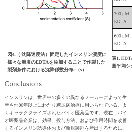
300 μM
EDTA
600 μM
EDTA
図4.（ 沈降速度法）固定したインスリン濃度に
表1. 
様々な濃度のEDTAを添加することで作製した
量平均シ
製剤条件における沈降係数分布c（s）
Conclusions
インスリンは、世界中の多くの異なるメーカーによって生
産され80年以上にわたり糖尿病治療に用いられている、よ
くキャラクタライズされたバイオ医薬品です。現在、バイ
オ医薬品企業は、効果、投与方法、および作用時間を改善
するインスリン誘導体および新規製剤を産出するために、