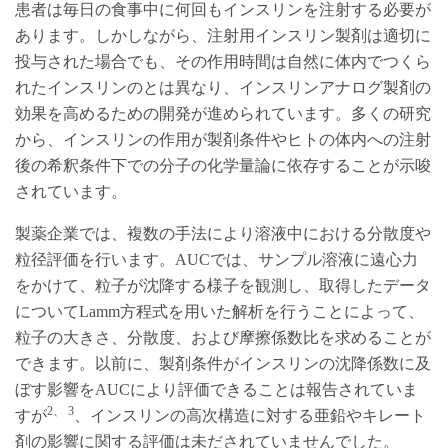
患者は毎日の食事中に何回もインスリンを注射する必要が
あります。しかしながら、注射用インスリン製剤は適切に
投与された場合でも、その作用時間は自然に体内でつくら
れたインスリンのとは異なり、インスリンアナログ製剤の
効果を高めるための開発が進められています。多くの研究
から、インスリンの作用が製剤条件やヒトの体内への注射
後の希釈条件下での分子の化学量論に依存することが示唆
されています。
製薬企業では、複数の手法により溶液中における分散度や
粒径評価を行います。AUCでは、サンプル溶液に遠心力
をかけて、粒子が沈降する様子を観測し、取得したデータ
についてLamm方程式を用いた解析を行うことによって、
粒子の大きさ、分散度、および摩擦係数比を求めることが
できます。以前に、製剤条件がインスリンの沈降係数に及
ぼす影響をAUCにより評価できることは報告されていま
2、 3
すが
、インスリンの高次構造に対する亜鉛やキレート
剤の影響に関する評価は未だされていませんでした。