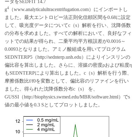
ータをSEDFIT 14.7
4
g
（www.analyticalultracentrifugation.com）にインポートし
ました。最大エントロピー法正則化信頼区間を0.68に設定
して、吸光度データについてc（s）解析を行い、沈降係数
の分布を求めました。すべての解析において、良好なフィ
ットでの結果が得られ、二乗平均平方根誤差が0.0016～
0.0093となりました。アミノ酸組成を用いてプログラム
SEDNTERP5（http://sednterp.unh.edu）によりインスリンの
偏比容を算出しました。さらに、溶媒の密度ρおよび粘度η
もSEDNTERPにより算出しました。c（s）解析を行う際、
摩擦係数比f/f0を変数として、偏比容のリファインを行い
ました。得られた沈降係数分布c（s） を、
GUSSI（http://biophysics.swmed.edu/MBR/software.html）でs
値の最小値を0.3 Sとしてプロットしました。