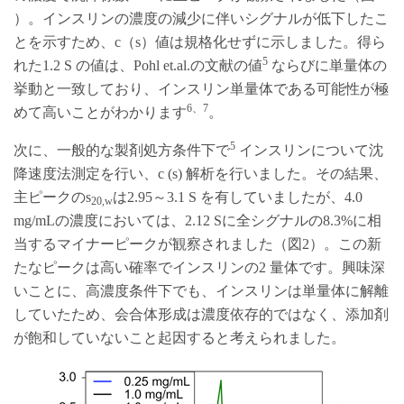
）。インスリンの濃度の減少に伴いシグナルが低下したこ
とを示すため、c（s）値は規格化せずに示しました。得ら
5
れた1.2 S の値は、Pohl et.al.の文献の値
ならびに単量体の
挙動と一致しており、インスリン単量体である可能性が極
6、7
めて高いことがわかります
。
5
次に、一般的な製剤処方条件下で
インスリンについて沈
降速度法測定を行い、c (s) 解析を行いました。その結果、
主ピークのs
は2.95～3.1 S を有していましたが、4.0
20,w
mg/mLの濃度においては、2.12 Sに全シグナルの8.3%に相
当するマイナーピークが観察されました（図2）。この新
たなピークは高い確率でインスリンの2 量体です。興味深
いことに、高濃度条件下でも、インスリンは単量体に解離
していたため、会合体形成は濃度依存的ではなく、添加剤
が飽和していないこと起因すると考えられました。