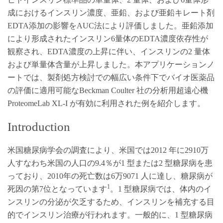
成におけるインスリン濃度、亜鉛、および亜鉛キレート剤
EDTA添加の影響をAUC法により評価しました。亜鉛添加
により形成されたインスリン6量体のEDTA濃度依存性が
観察され、EDTA濃度の上昇に伴い、インスリンの2 量体
および単量体含量が上昇しました。本アプリケーションノ
ートでは、製剤処方検討での幅広い条件下でバイオ医薬品
の評価に適用可能なBeckman Coulter 社の分析用超遠心機
ProteomeLab XL-I が有効に利用された例を紹介します。
Introduction
米国糖尿病学会の調査により、米国では2012 年に2910万
人すなわち米国の人口の9.4％が1 型または2 型糖尿病を患
っており、2010年の死亡数は6万9071 人に達し、糖尿病が
1
死因の第7位となっています
。1 型糖尿病では、体内のイ
ンスリンの分泌が欠乏するため、インスリンを補充する目
的でインスリン治療が行われます。一般的に、1 型糖尿病