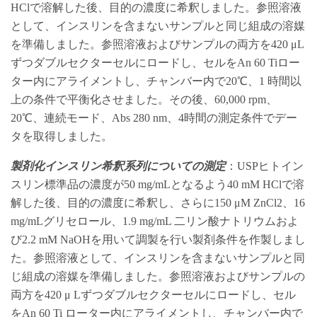
HClで溶解した後、目的の濃度に希釈しました。参照溶液
として、インスリンを含まないサンプルと同じ組成の溶媒
を準備しました。参照溶液およびサンプルの両方を420 μL
ずつダブルセクターセルにロードし、セルをAn 60 Tiロー
ター内にアライメントし、チャンバー内で20℃、1 時間以
上の条件で平衡化させました。その後、60,000 rpm、
20℃、連続モード、Abs 280 nm、4時間の測定条件でデー
タを取得しました。
製剤化インスリン希釈系列についての測定
：USPヒトイン
スリン標準品の濃度が50 mg/mLとなるよう40 mM HClで溶
解した後、目的の濃度に希釈し、さらに150 μM ZnCl2、16
mg/mLグリセロール、1.9 mg/mL 二リン酸ナトリウムおよ
び2.2 mM NaOHを用いて調製を行い製剤条件を作製しまし
た。参照溶液として、インスリンを含まないサンプルと同
じ組成の溶媒を準備しました。参照溶液およびサンプルの
両方を420 μ Lずつダブルセクターセルにロードし、セル
をAn 60 Ti ローター内にアライメントし、チャンバー内で