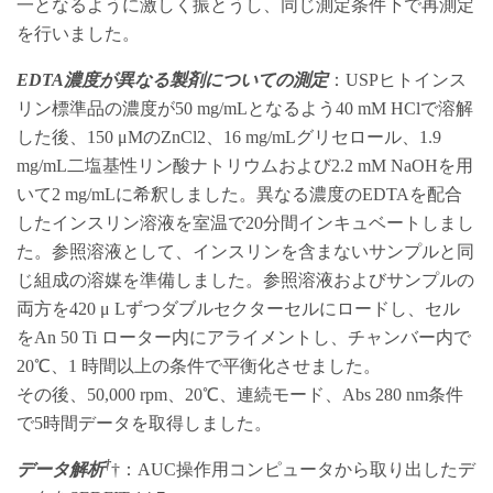
一となるように激しく振とうし、同じ測定条件下で再測定
を行いました。
EDTA濃度が異なる製剤についての測定
：USPヒトインス
リン標準品の濃度が50 mg/mLとなるよう40 mM HClで溶解
した後、150 μMのZnCl2、16 mg/mLグリセロール、1.9
mg/mL二塩基性リン酸ナトリウムおよび2.2 mM NaOHを用
いて2 mg/mLに希釈しました。異なる濃度のEDTAを配合
したインスリン溶液を室温で20分間インキュベートしまし
た。参照溶液として、インスリンを含まないサンプルと同
じ組成の溶媒を準備しました。参照溶液およびサンプルの
両方を420 μ Lずつダブルセクターセルにロードし、セル
をAn 50 Ti ローター内にアライメントし、チャンバー内で
20℃、1 時間以上の条件で平衡化させました。
その後、50,000 rpm、20℃、連続モード、Abs 280 nm条件
で5時間データを取得しました。
†
データ解析
†：AUC操作用コンピュータから取り出したデ