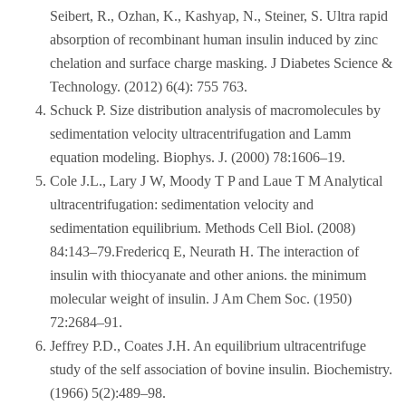
Seibert, R., Ozhan, K., Kashyap, N., Steiner, S. Ultra rapid
absorption of recombinant human insulin induced by zinc
chelation and surface charge masking. J Diabetes Science &
Technology. (2012) 6(4): 755 763.
Schuck P. Size distribution analysis of macromolecules by
sedimentation velocity ultracentrifugation and Lamm
equation modeling. Biophys. J. (2000) 78:1606–19.
Cole J.L., Lary J W, Moody T P and Laue T M Analytical
ultracentrifugation: sedimentation velocity and
sedimentation equilibrium. Methods Cell Biol. (2008)
84:143–79.Fredericq E, Neurath H. The interaction of
insulin with thiocyanate and other anions. the minimum
molecular weight of insulin. J Am Chem Soc. (1950)
72:2684–91.
Jeffrey P.D., Coates J.H. An equilibrium ultracentrifuge
study of the self association of bovine insulin. Biochemistry.
(1966) 5(2):489–98.