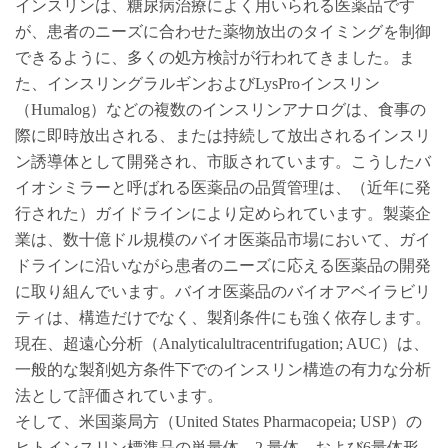
インスリンは、糖尿病治療によく用いられる医薬品です
が、患者のニーズに合わせた薬物放出のタイミングを制御
できるように、多くの処方検討が行われてきました。ま
た、インスリングラルギンおよびLysProインスリン
（Humalog）などの複数のインスリンアナログは、食事の
際に即時放出される、または持続して放出されるインスリ
ン誘導体として開発され、市販されています。こうしたバ
イオシミラーと呼ばれる医薬品の品質管理は、（近年に発
行された）ガイドラインにより定められています。製薬企
業は、数十億ドル規模のバイオ医薬品市場において、ガイ
ドラインに沿いながら患者のニーズに応える医薬品の開発
に取り組んでいます。バイオ医薬品のバイオアベイラビリ
ティは、構造だけでなく、製剤条件にも強く依存します。
現在、超遠心分析（Analyticalultracentrifugation; AUC）は、
一般的な製剤処方条件下でのインスリン構造の有力な分析
法として評価されています。
そして、米国薬局方（United States Pharmacopeia; USP）の
ヒトインスリン標準品の単量体、2 量体、および6量体形