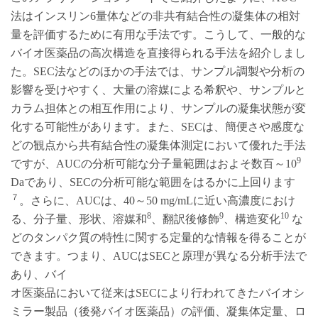
法はインスリン6量体などの非共有結合性の凝集体の相対
量を評価するために有用な手法です。こうして、一般的な
バイオ医薬品の高次構造を直接得られる手法を紹介しまし
た。SEC法などのほかの手法では、サンプル調製や分析の
影響を受けやすく、大量の溶媒による希釈や、サンプルと
カラム担体との相互作用により、サンプルの凝集状態が変
化する可能性があります。また、SECは、簡便さや感度な
どの観点から共有結合性の凝集体測定において優れた手法
9
ですが、AUCの分析可能な分子量範囲はおよそ数百～10
Daであり、SECの分析可能な範囲をはるかに上回ります
７
。さらに、AUCは、40～50 mg/mLに近い高濃度におけ
8
9
10
る、分子量、形状、溶媒和
、翻訳後修飾
、構造変化
な
どのタンパク質の特性に関する定量的な情報を得ることが
できます。つまり、AUCはSECと原理が異なる分析手法で
あり、バイ
オ医薬品において従来はSECにより行われてきたバイオシ
ミラー製品（後発バイオ医薬品）の評価、凝集体定量、ロ