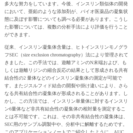
多大な努力をしています。今後、インスリン類似体の開発
において、亜鉛のような添加剤が、バイオ医薬品の凝集状
態に及ぼす影響についても調べる必要があります。こうし
た影響については、複数の分析手法により評価を行うこと
ができます。
従来、インスリン凝集体含量は、ヒトインスリンモノグラ
フSEC（size exclusion chromatography）法により管理されて
きました。この手法では、遊離アミンのN末端および、も
しくは遊離リジンの縮合反応の結果として形成される共有
結合性の2 量体などのインスリン凝集体の測定が可能で
す。またジスルフィド結合の開裂や掛け違いにより、さら
なる共有結合性の凝集体が形成されることがあります。し
かし、この方法では、インスリン単量体に対するインスリ
ン6量体など非共有結合性の凝集体の相対量を測定するこ
とは不可能です。これは、その非共有結合性の凝集体は、
SEC用のサンプル調製中や、分析中に解離するためです。
このアプリケーションノートでご紹介したように、AUC