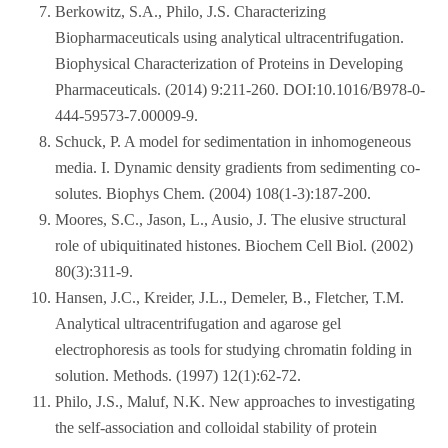
Berkowitz, S.A., Philo, J.S. Characterizing
Biopharmaceuticals using analytical ultracentrifugation.
Biophysical Characterization of Proteins in Developing
Pharmaceuticals. (2014) 9:211-260. DOI:10.1016/B978-0-
444-59573-7.00009-9.
Schuck, P. A model for sedimentation in inhomogeneous
media. I. Dynamic density gradients from sedimenting co-
solutes. Biophys Chem. (2004) 108(1-3):187-200.
Moores, S.C., Jason, L., Ausio, J. The elusive structural
role of ubiquitinated histones. Biochem Cell Biol. (2002)
80(3):311-9.
Hansen, J.C., Kreider, J.L., Demeler, B., Fletcher, T.M.
Analytical ultracentrifugation and agarose gel
electrophoresis as tools for studying chromatin folding in
solution. Methods. (1997) 12(1):62-72.
Philo, J.S., Maluf, N.K. New approaches to investigating
the self-association and colloidal stability of protein