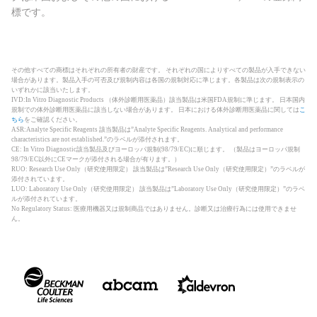
標です。
その他すべての商標はそれぞれの所有者の財産です。 それぞれの国によりすべての製品が入手できない
場合があります。製品入手の可否及び規制内容は各国の規制対応に準じます。各製品は次の規制表示の
いずれかに該当いたします。
IVD:In Vitro Diagnostic Products （体外診断用医薬品）該当製品は米国FDA規制に準じます。 日本国内
規制での体外診断用医薬品に該当しない場合があります。 日本における体外診断用医薬品に関しては
こ
ちら
をご確認ください。
ASR:Analyte Specific Reagents 該当製品は”Analyte Specific Reagents. Analytical and performance
characteristics are not established.”のラベルが添付されます。
CE: In Vitro Diagnostic該当製品及びヨーロッパ規制(98/79/EC)に順じます。 （製品はヨーロッパ規制
98/79/EC以外にCEマークが添付される場合が有ります。）
RUO: Research Use Only（研究使用限定） 該当製品は”Research Use Only（研究使用限定）”のラベルが
添付されています。
LUO: Laboratory Use Only（研究使用限定） 該当製品は”Laboratory Use Only（研究使用限定）”のラベ
ルが添付されています。
No Regulatory Status: 医療用機器又は規制商品ではありません。診断又は治療行為には使用できませ
ん。