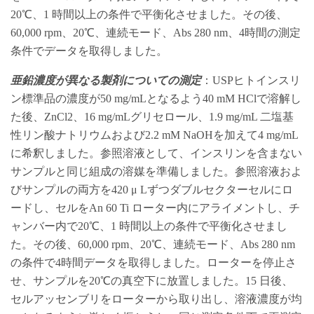
20℃、1 時間以上の条件で平衡化させました。その後、
60,000 rpm、20℃、連続モード、Abs 280 nm、4時間の測定
条件でデータを取得しました。
亜鉛濃度が異なる製剤についての測定
：USPヒトインスリ
ン標準品の濃度が50 mg/mLとなるよう40 mM HClで溶解し
た後、ZnCl2、16 mg/mLグリセロール、1.9 mg/mL 二塩基
性リン酸ナトリウムおよび2.2 mM NaOHを加えて4 mg/mL
に希釈しました。参照溶液として、インスリンを含まない
サンプルと同じ組成の溶媒を準備しました。参照溶液およ
びサンプルの両方を420 μ Lずつダブルセクターセルにロ
ードし、セルをAn 60 Ti ローター内にアライメントし、チ
ャンバー内で20℃、1 時間以上の条件で平衡化させまし
た。その後、60,000 rpm、20℃、連続モード、Abs 280 nm
の条件で4時間データを取得しました。ローターを停止さ
せ、サンプルを20℃の真空下に放置しました。15 日後、
セルアッセンブリをローターから取り出し、溶液濃度が均