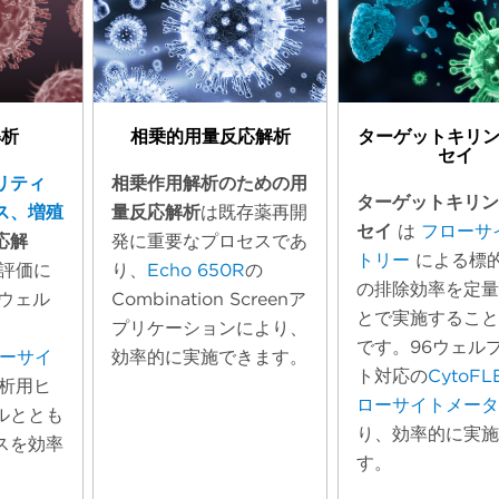
解析
相乗的用量反応解析
ターゲットキリ
セイ
リティ
相乗作用解析のための用
ターゲットキリ
ス、増殖
量反応解析
は既存薬再開
セイ
は
フローサ
応解
発に重要なプロセスであ
トリー
による標
評価に
り、
Echo 650R
の
の排除効率を定
ウェル
Combination Screenア
とで実施するこ
プリケーションにより、
です。96ウェル
ローサイ
効率的に実施できます。
ト対応の
CytoFL
析用ヒ
ローサイトメー
ルととも
り、効率的に実
スを効率
す。