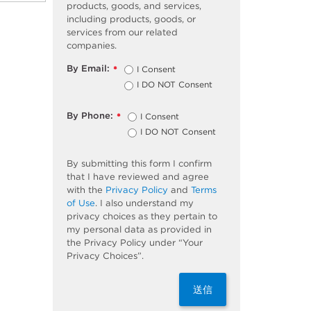
products, goods, and services,
including products, goods, or
services from our related
companies.
By Email:
I Consent
*
I DO NOT Consent
By Phone:
I Consent
*
I DO NOT Consent
By submitting this form I confirm
that I have reviewed and agree
with the
Privacy Policy
and
Terms
of Use
. I also understand my
privacy choices as they pertain to
my personal data as provided in
the Privacy Policy under “Your
Privacy Choices”.
送信