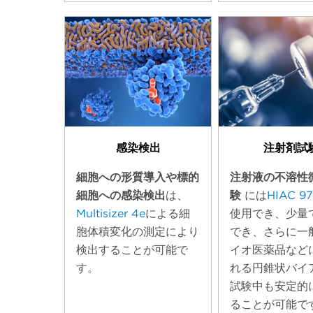
感染検出
注射剤試
細胞への形質導入や標的
注射液の不溶性
細胞への感染検出
は、
験
には
HIAC 9
Multisizer 4e
による細
使用でき、少量
胞体積変化の測定により
でき、さらに一
検出することが可能で
イオ医薬品など
す。
れる円錐状バイ
試験中も安定的
ることが可能で