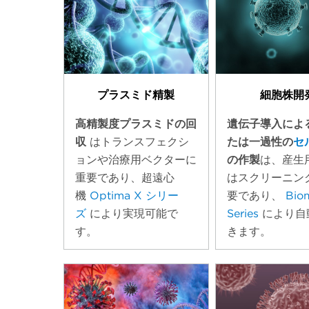
プラスミド精製
細胞株開
高精製度プラスミドの回
遺伝子導入によ
収
はトランスフェクシ
たは一過性の
セ
ョンや治療用ベクターに
の作製
は、産生
重要であり、超遠心
はスクリーニン
機
Optima X シリー
要であり、
Biom
ズ
により実現可能で
Series
により自
す。
きます。