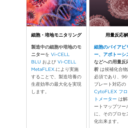
細胞・培地モニタリング
用量反応
製造中の細胞や培地のモ
細胞のバイアビ
ニター
を
Vi-CELL
ー、アポトーシ
BLU
および
Vi-CELL
などへの用量反
MetaFLEX
.により実施
析
は候補化合物
することで、製造培養の
必須であり、96
生産効率の最大化を実現
プレート対応の
します。
CytoFLEX フ
トメーター
は解
ートマップツー
に、そのプロセ
化出来ます。