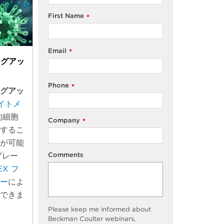
First Name
*
Email
*
ングアッ
Phone
*
ングアッ
イトメ
的細胞
Company
*
量するこ
とが可能
Comments
プレー
EX フ
ター
によ
施できま
Please keep me informed about
Beckman Coulter webinars,