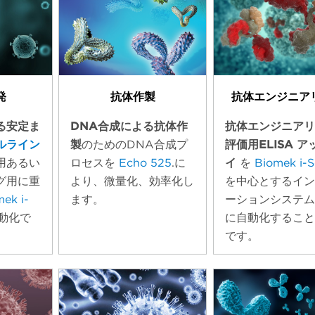
発
抗体作製
抗体エンジニア
る安定ま
DNA合成による抗体作
抗体エンジニア
ルライン
製
のためのDNA合成プ
評価用ELISA ア
用あるい
ロセスを
Echo 525
.に
イ
を
Biomek i-S
グ用に重
より、微量化、効率化し
を中心とするイ
ek i-
ます。
ーションシステ
動化で
に自動化するこ
です。