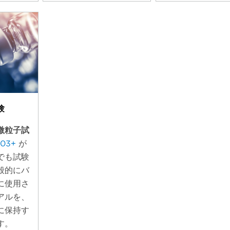
験
微粒子試
703+
が
でも試験
般的にバ
に使用さ
アルを、
に保持す
す。