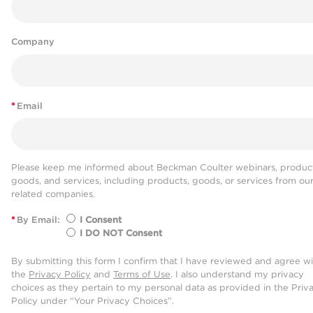
Company
*
Email
Please keep me informed about Beckman Coulter webinars, product
goods, and services, including products, goods, or services from ou
related companies.
*
By Email:
I Consent
I DO NOT Consent
By submitting this form I confirm that I have reviewed and agree w
the
Privacy Policy
and
Terms of Use
. I also understand my privacy
choices as they pertain to my personal data as provided in the Priv
Policy under “Your Privacy Choices”.