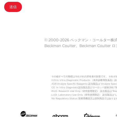
送信
© 2000-2026 ベックマン・コールター株式会社. A
Beckman Coulter、Beckman Cou
その他すべての商標はそれぞれの所有者の財産です。 それぞ
IVD:In Vitro Diagnostic Products 
ASR:Analyte Specific Reagents 該当製品は”Analyte Speci
CE: In Vitro Diagnostic該当製品及びヨーロッパ規
RUO: Research Use Only（研究使用限定） 該当製品は”
LUO: Laboratory Use Only（研究使用限定） 該当製品
No Regulatory Status: 医療用機器又は規制商品で