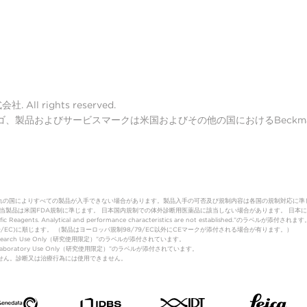
ll rights reserved.
lter ロゴ、製品およびサービスマークは米国およびその他の国におけるBeckman 
れの国によりすべての製品が入手できない場合があります。製品入手の可否及び規制内容は各国の規制対応に準
（体外診断用医薬品）該当製品は米国FDA規制に準じます。 日本国内規制での体外診断用医薬品に該当しない場合があります。
fic Reagents. Analytical and performance characteristics are not established.”のラベルが添付されます
制(98/79/EC)に順じます。 （製品はヨーロッパ規制98/79/EC以外にCEマークが添付される場合が有ります。）
Research Use Only（研究使用限定）”のラベルが添付されています。
は”Laboratory Use Only（研究使用限定）”のラベルが添付されています。
はありません。診断又は治療行為には使用できません。