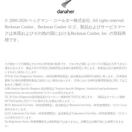
© 2000-2026 ベックマン・コールター株式会社. All rights reserved.
Beckman Coulter、Beckman Coulter ロゴ、製品およびサービスマー
クは米国およびその他の国におけるBeckman Coulter, Inc. の登録商
標です。
その他すべての商標はそれぞれの所有者の財産です。 それぞれの国によりすべての製品が入手できない
場合があります。製品入手の可否及び規制内容は各国の規制対応に準じます。各製品は次の規制表示の
いずれかに該当いたします。
IVD:In Vitro Diagnostic Products （体外診断用医薬品）該当製品は米国FDA規制に準じます。 日本国内
規制での体外診断用医薬品に該当しない場合があります。 日本における体外診断用医薬品に関しては
こ
ちら
をご確認ください。
ASR:Analyte Specific Reagents 該当製品は”Analyte Specific Reagents. Analytical and performance
characteristics are not established.”のラベルが添付されます。
CE: In Vitro Diagnostic該当製品及びヨーロッパ規制(98/79/EC)に順じます。 （製品はヨーロッパ規制
98/79/EC以外にCEマークが添付される場合が有ります。）
RUO: Research Use Only（研究使用限定） 該当製品は”Research Use Only（研究使用限定）”のラベルが
添付されています。
LUO: Laboratory Use Only（研究使用限定） 該当製品は”Laboratory Use Only（研究使用限定）”のラベ
ルが添付されています。
No Regulatory Status: 医療用機器又は規制商品ではありません。診断又は治療行為には使用できませ
ん。