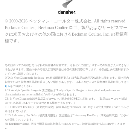
© 2000-2026 ベックマン・コールター株式会社. All rights reserved.
Beckman Coulter、Beckman Coulter ロゴ、製品およびサービスマー
クは米国およびその他の国におけるBeckman Coulter, Inc. の登録商
標です。
その他すべての商標はそれぞれの所有者の財産です。 それぞれの国によりすべての製品が入手できない
場合があります。製品入手の可否及び規制内容は各国の規制対応に準じます。各製品は次の規制表示の
いずれかに該当いたします。
IVD:In Vitro Diagnostic Products （体外診断用医薬品）該当製品は米国FDA規制に準じます。 日本国内
規制での体外診断用医薬品に該当しない場合があります。 日本における体外診断用医薬品に関しては
こ
ちら
をご確認ください。
ASR:Analyte Specific Reagents 該当製品は”Analyte Specific Reagents. Analytical and performance
characteristics are not established.”のラベルが添付されます。
CE: In Vitro Diagnostic該当製品及びヨーロッパ規制(98/79/EC)に順じます。 （製品はヨーロッパ規制
98/79/EC以外にCEマークが添付される場合が有ります。）
RUO: Research Use Only（研究使用限定） 該当製品は”Research Use Only（研究使用限定）”のラベルが
添付されています。
LUO: Laboratory Use Only（研究使用限定） 該当製品は”Laboratory Use Only（研究使用限定）”のラベ
ルが添付されています。
No Regulatory Status: 医療用機器又は規制商品ではありません。診断又は治療行為には使用できませ
ん。