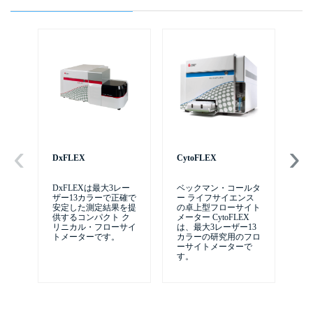
DxFLEX
CytoFLEX
自
テム
DxFLEXは最大3レー
ベックマン・コールタ
ザー13カラーで正確で
ー ライフサイエンス
Ce
安定した測定結果を提
の卓上型フローサイト
供するコンパクト ク
メーター CytoFLEX
リニカル・フローサイ
は、最大3レーザー13
トメーターです。
カラーの研究用のフロ
ーサイトメーターで
す。