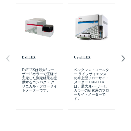
DxFLEX
CytoFLEX
自
テム
DxFLEXは最大3レー
ベックマン・コールタ
ザー13カラーで正確で
ー ライフサイエンス
Ce
安定した測定結果を提
の卓上型フローサイト
供するコンパクト ク
メーター CytoFLEX
リニカル・フローサイ
は、最大3レーザー13
トメーターです。
カラーの研究用のフロ
ーサイトメーターで
す。