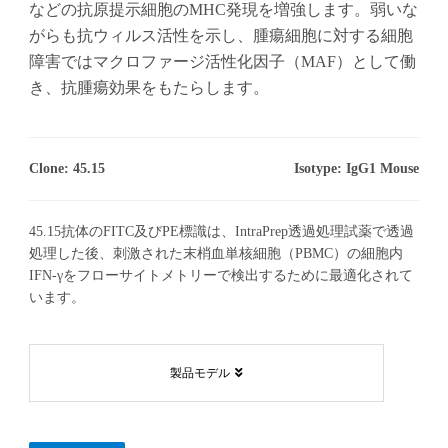
などの抗原提示細胞のMHC発現を増強します。弱いな
がらも抗ウィルス活性を示し、腫瘍細胞に対する細胞
障害ではマクロファージ活性化因子（MAF）として働
き、抗腫瘍効果をもたらします。
Clone: 45.15
Isotype: IgG1 Mouse
45.15抗体のFITC及びPE標識は、IntraPrep透過処理試薬で透過
処理した後、刺激された末梢血単核細胞（PBMC）の細胞内
IFN-γをフローサイトメトリーで検出するために最適化されて
います。
製品モデル