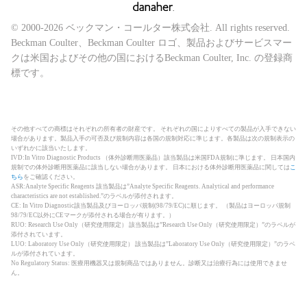
© 2000-2026 ベックマン・コールター株式会社. All rights reserved.
Beckman Coulter、Beckman Coulter ロゴ、製品およびサービスマー
クは米国およびその他の国におけるBeckman Coulter, Inc. の登録商
標です。
その他すべての商標はそれぞれの所有者の財産です。 それぞれの国によりすべての製品が入手できない
場合があります。製品入手の可否及び規制内容は各国の規制対応に準じます。各製品は次の規制表示の
いずれかに該当いたします。
IVD:In Vitro Diagnostic Products （体外診断用医薬品）該当製品は米国FDA規制に準じます。 日本国内
規制での体外診断用医薬品に該当しない場合があります。 日本における体外診断用医薬品に関しては
こ
ちら
をご確認ください。
ASR:Analyte Specific Reagents 該当製品は”Analyte Specific Reagents. Analytical and performance
characteristics are not established.”のラベルが添付されます。
CE: In Vitro Diagnostic該当製品及びヨーロッパ規制(98/79/EC)に順じます。 （製品はヨーロッパ規制
98/79/EC以外にCEマークが添付される場合が有ります。）
RUO: Research Use Only（研究使用限定） 該当製品は”Research Use Only（研究使用限定）”のラベルが
添付されています。
LUO: Laboratory Use Only（研究使用限定） 該当製品は”Laboratory Use Only（研究使用限定）”のラベ
ルが添付されています。
No Regulatory Status: 医療用機器又は規制商品ではありません。診断又は治療行為には使用できませ
ん。