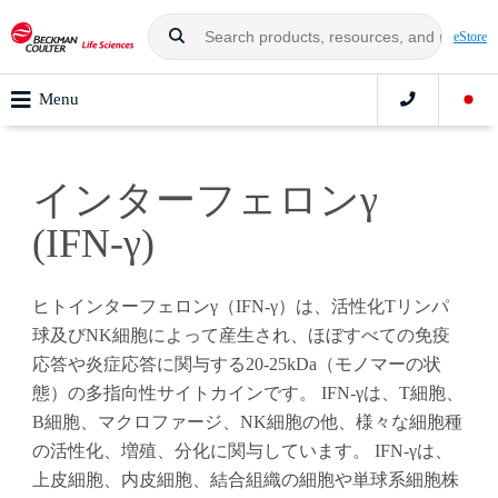
eStore
Menu
インターフェロンγ
(IFN-γ)
ヒトインターフェロンγ（IFN-γ）は、活性化Tリンパ
球及びNK細胞によって産生され、ほぼすべての免疫
応答や炎症応答に関与する20-25kDa（モノマーの状
態）の多指向性サイトカインです。 IFN-γは、T細胞、
B細胞、マクロファージ、NK細胞の他、様々な細胞種
の活性化、増殖、分化に関与しています。 IFN-γは、
上皮細胞、内皮細胞、結合組織の細胞や単球系細胞株