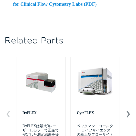
for Clinical Flow Cytometry Labs (PDF)
Related Parts
DxFLEX
CytoFLEX
自
テム
DxFLEXは最大3レー
ベックマン・コールタ
ザー13カラーで正確で
ー ライフサイエンス
Ce
安定した測定結果を提
の卓上型フローサイト