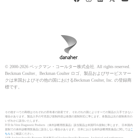
© 2000-2026 ベックマン・コールター株式会社. All rights reserved.
Beckman Coulter、Beckman Coulter ロゴ、製品およびサービスマー
クは米国およびその他の国におけるBeckman Coulter, Inc. の登録商
標です。
その他すべての商標はそれぞれの所有者の財産です。 それぞれの国によりすべての製品が入手できない
場合があります。製品入手の可否及び規制内容は各国の規制対応に準じます。各製品は次の規制表示の
いずれかに該当いたします。
IVD:In Vitro Diagnostic Products （体外診断用医薬品）該当製品は米国FDA規制に準じます。 日本国内
規制での体外診断用医薬品に該当しない場合があります。 日本における体外診断用医薬品に関しては
こ
ちら
をご確認ください。
ASR:Analyte Specific Reagents 該当製品は”Analyte Specific Reagents. Analytical and performance