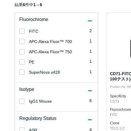
結果
6
件中
1
～
6
Fluorochrome
2
FITC
1
APC-Alexa Fluor™ 700
1
APC-Alexa Fluor™ 750
1
PE
1
SuperNova v428
CD71-FIT
100テスト)
Product No: I
Isotype
Specificity
6
IgG1 Mouse
CD71
Fluorochrom
FITC
Regulatory Status
Clone
YDJ1.2.2
4
ASR