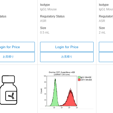
Isotype
Isotype
IgG1 Mouse
IgG1 Mou
tatus
Regulatory Status
Regulator
ASR
ASR
Size
Size
0.5 mL
2 mL
gin for Price
Login for Price
お見積り
お見積り