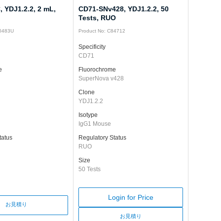
 YDJ1.2.2, 2 mL,
CD71-SNv428, YDJ1.2.2, 50
Tests, RUO
M0483U
Product No: C84712
Specificity
CD71
e
Fluorochrome
SuperNova v428
Clone
YDJ1.2.2
Isotype
IgG1 Mouse
tatus
Regulatory Status
RUO
Size
50 Tests
Login for Price
お見積り
お見積り