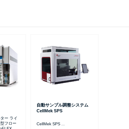
自動サンプル調整システム
CellMek SPS
ター ライ
上型フロー
CellMek SPS
...
FLEX