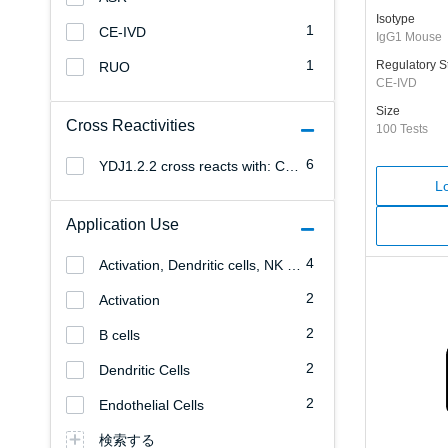
Isotype
1
CE-IVD
IgG1 Mouse
1
Regulatory S
RUO
CE-IVD
Size
Cross Reactivities
100 Tests
6
YDJ1.2.2 cross reacts with: Cynomolgus Monkey.
Lo
Application Use
4
Activation, Dendritic cells, NK cells, Stem cells, Erythrocytes, Endothelial cells, Blind Panel, T cells, B cells, Leukemia/Lymphoma
2
Activation
2
B cells
2
Dendritic Cells
2
Endothelial Cells
検索する