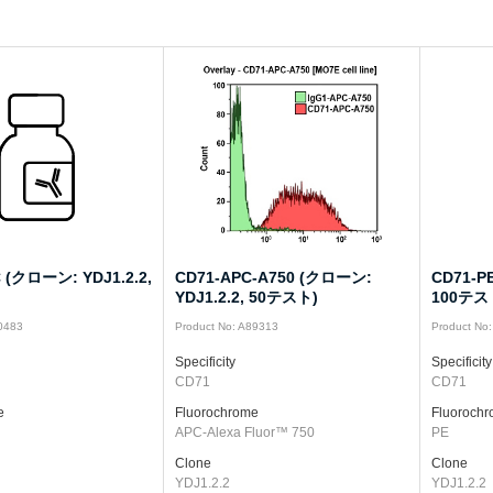
C (クローン: YDJ1.2.2,
CD71-APC-A750 (クローン:
CD71-P
YDJ1.2.2, 50テスト)
100テス
M0483
Product No: A89313
Product No
Specificity
Specificity
CD71
CD71
e
Fluorochrome
Fluoroch
APC-Alexa Fluor™ 750
PE
Clone
Clone
YDJ1.2.2
YDJ1.2.2