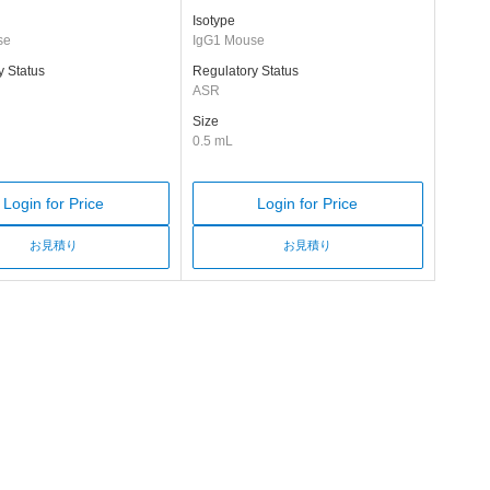
Isotype
se
IgG1 Mouse
y Status
Regulatory Status
ASR
Size
0.5 mL
Login for Price
Login for Price
お見積り
お見積り