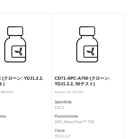
E (クローン: YDJ1.2.2,
CD71-APC-A700 (クローン:
ト)
YDJ1.2.2, 50テスト)
: IM2001U
Product No: A97051
Specificity
CD71
rome
Fluorochrome
APC-Alexa Fluor™ 700
Clone
YDJ1.2.2