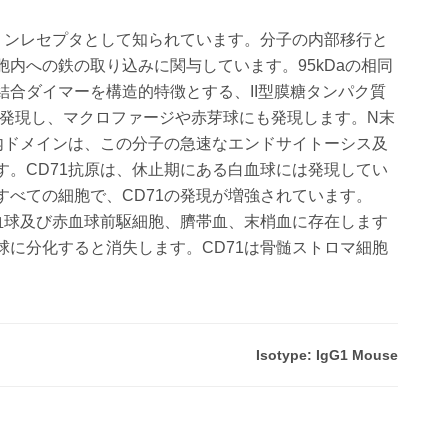
ェリンレセプタとして知られています。分子の内部移行と
内への鉄の取り込みに関与しています。95kDaの相同
結合ダイマーを構造的特徴とする、II型膜糖タンパク質
に発現し、マクロファージや赤芽球にも発現します。N末
質内ドメインは、この分子の急速なエンドサイトーシス及
す。CD71抗原は、休止期にある白血球には発現してい
すべての細胞で、CD71の発現が増強されています。
赤血球及び赤血球前駆細胞、臍帯血、末梢血に存在します
球に分化すると消失します。CD71は骨髄ストロマ細胞
Isotype: IgG1 Mouse