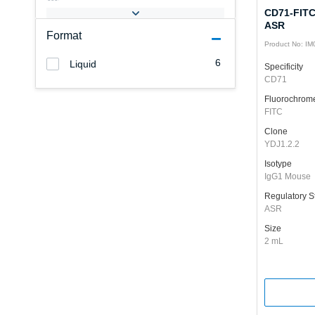
CD71-FITC,
ASR
Format
Product No: I
6
Liquid
Specificity
CD71
Fluorochrom
FITC
Clone
YDJ1.2.2
Isotype
IgG1 Mouse
Regulatory S
ASR
Size
2 mL