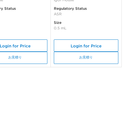
ry Status
Regulatory Status
ASR
Size
0.5 mL
Login for Price
Login for Price
お見積り
お見積り