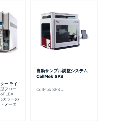
自動サンプル調整システム
CellMek SPS
ター ライ
上型フロー
CellMek SPS
...
oFLEX
13カラーの
イトメータ