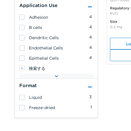
Application Use
Regulatory 
RUO
4
Adhesion
Size
4
0.2 mg
B cells
4
Dendritic Cells
Lo
4
Endothelial Cells
4
Epithelial Cells
検索する
Format
3
Liquid
1
Freeze-dried