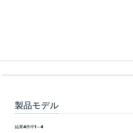
製品モデル
結果
4
件中
1
～
4