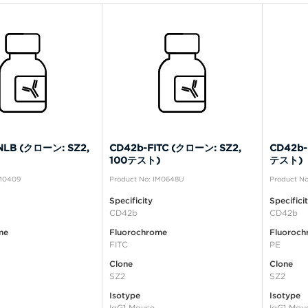
NLB (クローン: SZ2,
CD42b-FITC (クローン: SZ2,
CD42b-
100テスト)
テスト)
IM0409
Product No: IM0648U
Product No
Specificity
Specifici
CD42b
CD42b
me
Fluorochrome
Fluoroch
FITC
PE
Clone
Clone
SZ2
SZ2
Isotype
Isotype
IgG1 Mouse
IgG1 Mou