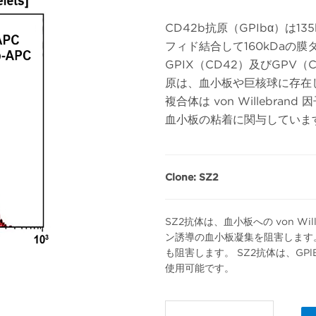
CD42b抗原（GPIbα）は1
フィド結合して160kDaの膜
GPIX（CD42）及びGPV
原は、血小板や巨核球に存在
複合体は von Willebr
血小板の粘着に関与していま
Clone: SZ2
SZ2抗体は、血小板への von W
ン誘導の血小板凝集を阻害します
も阻害します。 SZ2抗体は、G
使用可能です。