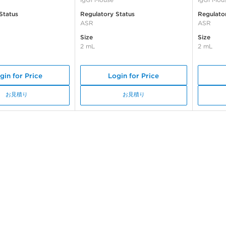
Status
Regulatory Status
Regulato
ASR
ASR
Size
Size
2 mL
2 mL
gin for Price
Login for Price
お見積り
お見積り