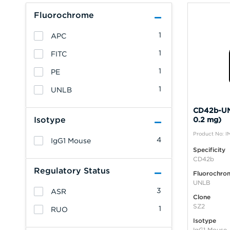
Fluorochrome
1
APC
1
FITC
1
PE
1
UNLB
CD42b-U
Isotype
0.2 mg)
Product No: 
4
IgG1 Mouse
Specificity
CD42b
Regulatory Status
Fluorochro
UNLB
3
ASR
Clone
SZ2
1
RUO
Isotype
IgG1 Mouse