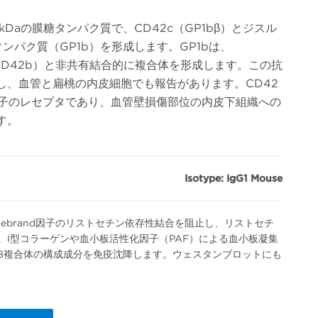
35kDaの膜糖タンパク質で、CD42c（GP1bβ）とジスル
タンパク質（GP1b）を形成します。GP1bは、
（CD42b）と非共有結合的に複合体を形成します。この抗
し、血管と扁桃の内皮細胞でも報告があります。CD42
and 因子のレセプタであり、血管壁損傷部位の内皮下組織への
す。
Isotype: IgG1 Mouse
illebrand因子のリストセチン依存性結合を阻止し、リストセチ
。I型コラーゲンや血小板活性化因子（PAF）による血小板凝集
PlB複合体の構成成分を免疫沈降します。ウェスタンブロットにも