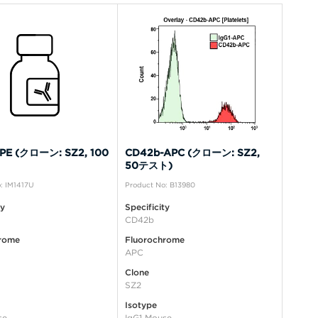
PE (クローン: SZ2, 100
CD42b-APC (クローン: SZ2,
50テスト)
: IM1417U
Product No: B13980
ty
Specificity
CD42b
rome
Fluorochrome
APC
Clone
SZ2
Isotype
se
IgG1 Mouse