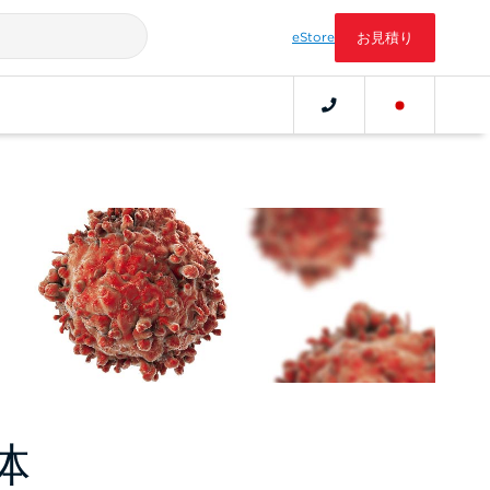
eStore
お見積り
体