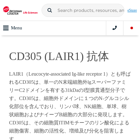
eStore
Menu
CD305 (LAIR1) 抗体
LAIR1（Leucocyte-associated Ig-like receptor 1）とも呼ば
れるCD305は、単一のN末端細胞外lgスーパーファミ
リーC2ドメインを有する31kDaのI型膜貫通型分子で
す。CD305は、細胞外ドメインに１つのN-グルコシル
化部位を含んでおり、リンパ球、NK細胞、単球、樹
状細胞およびナイーブB細胞の大部分に発現します。
CD305は、その細胞質ITIMモチーフのリン酸化による
細胞傷害、細胞の活性化、増殖及び分化を阻害しま
す。