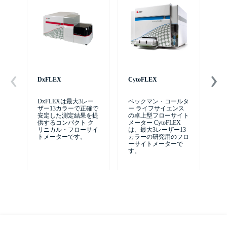
DxFLEX
CytoFLEX
自
テム
DxFLEXは最大3レー
ベックマン・コールタ
ザー13カラーで正確で
ー ライフサイエンス
Ce
安定した測定結果を提
の卓上型フローサイト
供するコンパクト ク
メーター CytoFLEX
リニカル・フローサイ
は、最大3レーザー13
トメーターです。
カラーの研究用のフロ
ーサイトメーターで
す。