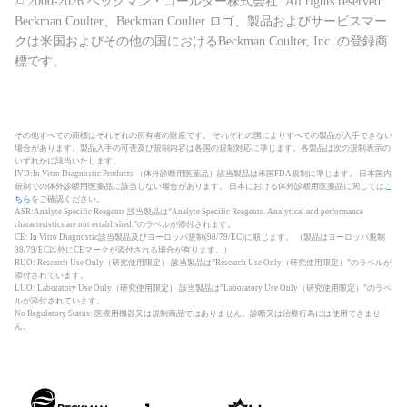
© 2000-2026 ベックマン・コールター株式会社. All rights reserved.
Beckman Coulter、Beckman Coulter ロゴ、製品およびサービスマー
クは米国およびその他の国におけるBeckman Coulter, Inc. の登録商
標です。
その他すべての商標はそれぞれの所有者の財産です。 それぞれの国によりすべての製品が入手できない
場合があります。製品入手の可否及び規制内容は各国の規制対応に準じます。各製品は次の規制表示の
いずれかに該当いたします。
IVD:In Vitro Diagnostic Products （体外診断用医薬品）該当製品は米国FDA規制に準じます。 日本国内
規制での体外診断用医薬品に該当しない場合があります。 日本における体外診断用医薬品に関しては
こ
ちら
をご確認ください。
ASR:Analyte Specific Reagents 該当製品は”Analyte Specific Reagents. Analytical and performance
characteristics are not established.”のラベルが添付されます。
CE: In Vitro Diagnostic該当製品及びヨーロッパ規制(98/79/EC)に順じます。 （製品はヨーロッパ規制
98/79/EC以外にCEマークが添付される場合が有ります。）
RUO: Research Use Only（研究使用限定） 該当製品は”Research Use Only（研究使用限定）”のラベルが
添付されています。
LUO: Laboratory Use Only（研究使用限定） 該当製品は”Laboratory Use Only（研究使用限定）”のラベ
ルが添付されています。
No Regulatory Status: 医療用機器又は規制商品ではありません。診断又は治療行為には使用できませ
ん。