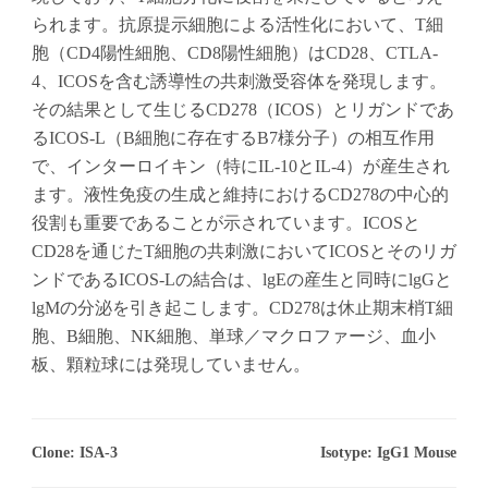
られます。抗原提示細胞による活性化において、T細
胞（CD4陽性細胞、CD8陽性細胞）はCD28、CTLA-
4、ICOSを含む誘導性の共刺激受容体を発現します。
その結果として生じるCD278（ICOS）とリガンドであ
るICOS-L（B細胞に存在するB7様分子）の相互作用
で、インターロイキン（特にIL-10とIL-4）が産生され
ます。液性免疫の生成と維持におけるCD278の中心的
役割も重要であることが示されています。ICOSと
CD28を通じたT細胞の共刺激においてICOSとそのリガ
ンドであるICOS-Lの結合は、lgEの産生と同時にlgGと
lgMの分泌を引き起こします。CD278は休止期末梢T細
胞、B細胞、NK細胞、単球／マクロファージ、血小
板、顆粒球には発現していません。
Clone: ISA-3
Isotype: IgG1 Mouse