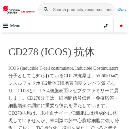
eStore
Menu
CD278 (ICOS) 抗体
ICOS (inducible T-cell costimulator, Inducible Costimulator)
分子としても知られているCD278抗原は、55-60kDaの
ジスルフィドホモ2量体T細胞表面糖タンパク質であ
り、CD28とCTLA-4細胞表面レセプタファミリーに属
します。CD278分子は、細胞間信号伝達・免疫応答・
細胞増殖の調節に重要な役割を果たしています。
CD278抗原は、末梢血ナイーブT細胞には構成的に発
現していませんが、未刺激の胚中心胸腺細胞に強く発
現しており、T細胞分化に役割を果たしていると考え