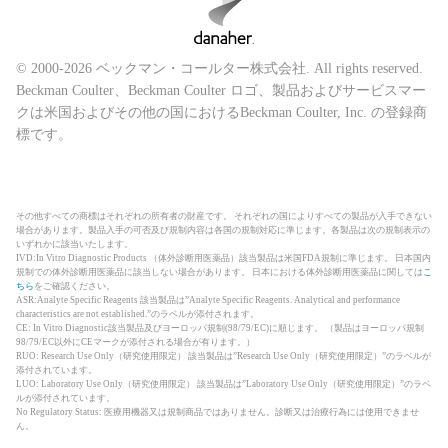
© 2000-2026 ベックマン・コールター株式会社. All rights reserved.
Beckman Coulter、Beckman Coulter ロゴ、製品およびサービスマー
クは米国およびその他の国におけるBeckman Coulter, Inc. の登録商
標です。
その他すべての商標はそれぞれの所有者の財産です。 それぞれの国によりすべての製品が入手できない
場合があります。製品入手の可否及び規制内容は各国の規制対応に準じます。各製品は次の規制表示の
いずれかに該当いたします。
IVD:In Vitro Diagnostic Products （体外診断用医薬品）該当製品は米国FDA規制に準じます。 日本国内
規制での体外診断用医薬品に該当しない場合があります。 日本における体外診断用医薬品に関しては
こ
ちら
をご確認ください。
ASR:Analyte Specific Reagents 該当製品は”Analyte Specific Reagents. Analytical and performance
characteristics are not established.”のラベルが添付されます。
CE: In Vitro Diagnostic該当製品及びヨーロッパ規制(98/79/EC)に順じます。 （製品はヨーロッパ規制
98/79/EC以外にCEマークが添付される場合が有ります。）
RUO: Research Use Only（研究使用限定） 該当製品は”Research Use Only（研究使用限定）”のラベルが
添付されています。
LUO: Laboratory Use Only（研究使用限定） 該当製品は”Laboratory Use Only（研究使用限定）”のラベ
ルが添付されています。
No Regulatory Status: 医療用機器又は規制商品ではありません。診断又は治療行為には使用できませ
ん。