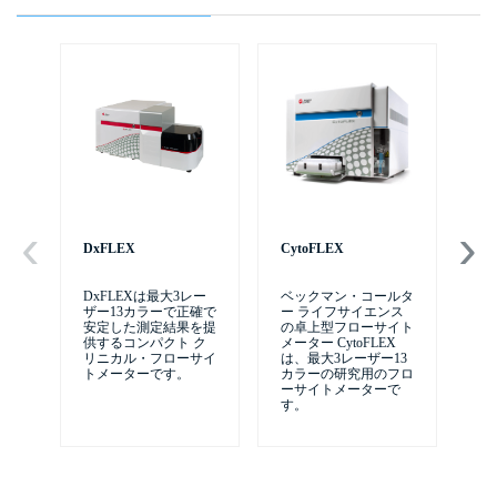
DxFLEX
CytoFLEX
自
テム
DxFLEXは最大3レー
ベックマン・コールタ
ザー13カラーで正確で
ー ライフサイエンス
Ce
安定した測定結果を提
の卓上型フローサイト
供するコンパクト ク
メーター CytoFLEX
リニカル・フローサイ
は、最大3レーザー13
トメーターです。
カラーの研究用のフロ
ーサイトメーターで
す。