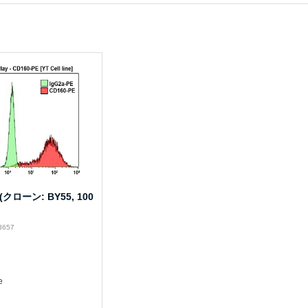
 (クローン: BY55, 100
M3657
e