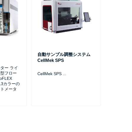
自動サンプル調整システム
CellMek SPS
ター ライ
上型フロー
CellMek SPS
...
FLEX
13カラーの
イトメータ