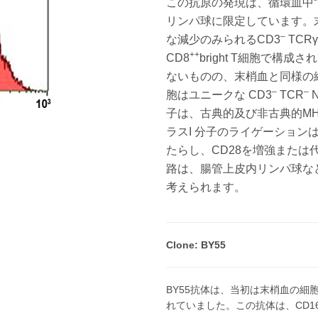
この抗原の発現は、循環血中
リンパ球に限定しています。末
–
な減少のみられるCD3
TCRγ
++
CD8
bright T細胞で構成
ないものの、末梢血と同様の細
–
–
胞はユニークな CD3
TCR
子は、古典的及び非古典的MHC
ラスI 分子のライゲーション
たらし、CD28を増強また
路は、腸管上皮内リンパ球な
考えられます。
Clone: BY55
BY55抗体は、当初は末梢血の細
れていました。この抗体は、CD1