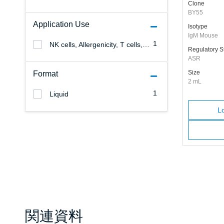
Clone
BY55
Application Use
Isotype
IgM Mouse
1
NK cells, Allergenicity, T cells, B cells
Regulatory S
ASR
Size
Format
2 mL
1
Liquid
Lo
関連資料