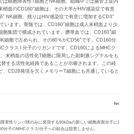
では細胞障害性T細胞とNK細胞、組織中では腸管上皮内
+
梢血のCD160
細胞は、その大半がHIV感染症で有意
+
+
δ
NK細胞、残りはHIV感染症で有意に増加するCD3
+
されています。骨髄では、CD160
細胞は成人末梢血より少
+
胞集団で構成されています。臍帯血では、CD160
細
+
NK細胞で占められ、その80％がCD56
です。CD160分
クラス I 分子のリガンドです。CD160によるMHCク
は、末梢血の活性化T細胞に限局した副刺激シグナルをも
は代替する活性化経路であることが示唆されます。この経
ど、CD28発現を欠くメモリーT細胞にも共通していると
Isotype:
胞障害性リンパ球のみに発現する80kDaの新しい細胞表面分子に反応す
60分子のMHCクラスI分子への結合は阻害しません。