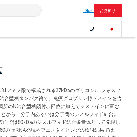
お見積り
eStore
体
 は、181アミノ酸で構成される27kDaのグリコシル‐フォスフ
) 結合型糖タンパク質で、免疫グロブリン様ドメインを含
箇所のN結合型糖鎖付加部位に加えてシステインに富む
ことから、分子内あるいは分子間のジスルフィド結合に
面では80kDaのジスルフィド結合多量体として発現し
160の mRNA発現やフェノタイピングの検討結果では、