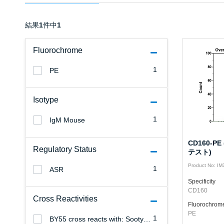
結果
1
件中
1
Fluorochrome
1
PE
Isotype
1
IgM Mouse
CD160-PE
Regulatory Status
テスト)
Product No: I
1
ASR
Specificity
CD160
Cross Reactivities
Fluorochrom
PE
1
BY55 cross reacts with: Sooty Mangabey.