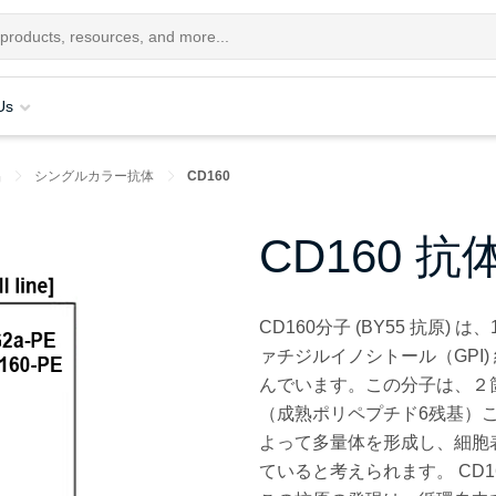
Us
品
シングルカラー抗体
CD160
CD160 抗
CD160
分子 (BY55 抗原)
ァチジルイノシトール（GPI
んでいます。この分子は、２
（成熟ポリペプチド6残基）
よって多量体を形成し、細胞表
ていると考えられます。 CD