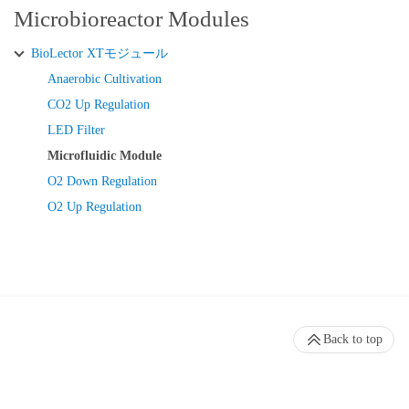
Microbioreactor Modules
BioLector XTモジュール
Anaerobic Cultivation
CO2 Up Regulation
LED Filter
Microfluidic Module
O2 Down Regulation
O2 Up Regulation
Back to top