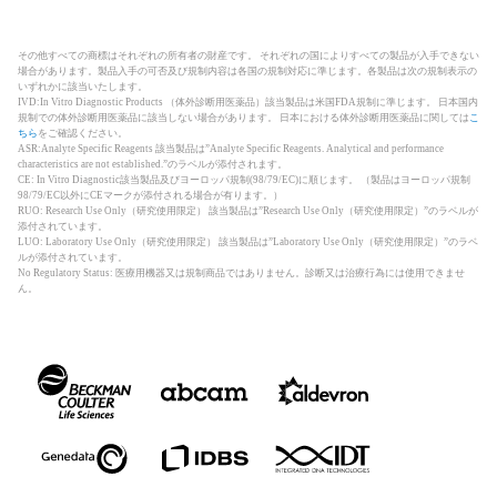
その他すべての商標はそれぞれの所有者の財産です。 それぞれの国によりすべての製品が入手できない
場合があります。製品入手の可否及び規制内容は各国の規制対応に準じます。各製品は次の規制表示の
いずれかに該当いたします。
IVD:In Vitro Diagnostic Products （体外診断用医薬品）該当製品は米国FDA規制に準じます。 日本国内
規制での体外診断用医薬品に該当しない場合があります。 日本における体外診断用医薬品に関しては
こ
ちら
をご確認ください。
ASR:Analyte Specific Reagents 該当製品は”Analyte Specific Reagents. Analytical and performance
characteristics are not established.”のラベルが添付されます。
CE: In Vitro Diagnostic該当製品及びヨーロッパ規制(98/79/EC)に順じます。 （製品はヨーロッパ規制
98/79/EC以外にCEマークが添付される場合が有ります。）
RUO: Research Use Only（研究使用限定） 該当製品は”Research Use Only（研究使用限定）”のラベルが
添付されています。
LUO: Laboratory Use Only（研究使用限定） 該当製品は”Laboratory Use Only（研究使用限定）”のラベ
ルが添付されています。
No Regulatory Status: 医療用機器又は規制商品ではありません。診断又は治療行為には使用できませ
ん。