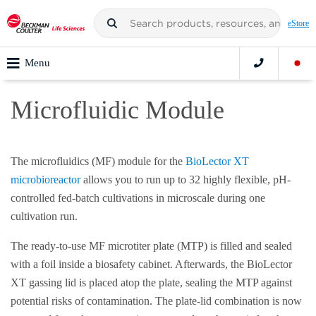
eStore
Menu
Microfluidic Module
The microfluidics (MF) module for the
BioLector XT
microbioreactor
allows you to run up to 32 highly flexible, pH-
controlled fed-batch cultivations in microscale during one
cultivation run.
The ready-to-use MF microtiter plate (MTP) is filled and sealed
with a foil inside a biosafety cabinet. Afterwards, the BioLector
XT gassing lid is placed atop the plate, sealing the MTP against
potential risks of contamination. The plate-lid combination is now