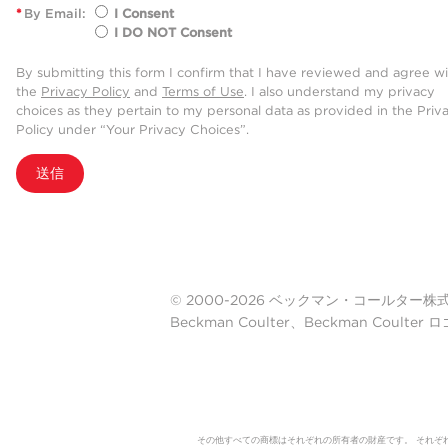
*
By Email:
I Consent
I DO NOT Consent
By submitting this form I confirm that I have reviewed and agree w
the
Privacy Policy
and
Terms of Use
. I also understand my privacy
choices as they pertain to my personal data as provided in the Priv
Policy under “Your Privacy Choices”.
送信
© 2000-2026 ベックマン・コールター株式会社. A
Beckman Coulter、Beckman Cou
その他すべての商標はそれぞれの所有者の財産です。 それぞ