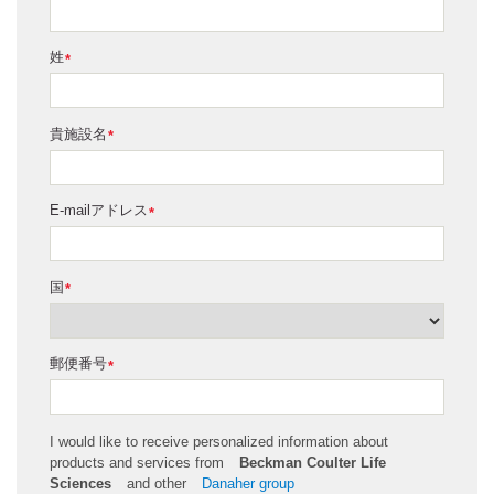
姓
*
貴施設名
*
E-mailアドレス
*
国
*
郵便番号
*
I would like to receive personalized information about
products and services from
Beckman Coulter Life
Sciences
and other
Danaher group