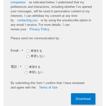
companies
as
indicated
below. I understand that my
preferences and interactions, including whether
I’ve
opened
your messages, will be used to personalize content to my
interests. I can withdraw my consent at any time
by
contacting you
or by using the unsubscribe
option
in
any email I receive. For more details, I can
review
your
Privacy Policy
.
Please send me communication by:
Email：
*
希望する
希望しない
電話：
*
希望する
希望しない
By
submitting
this
form
I confirm that I have reviewed
and
agree
with the
Terms of Use
.
Download