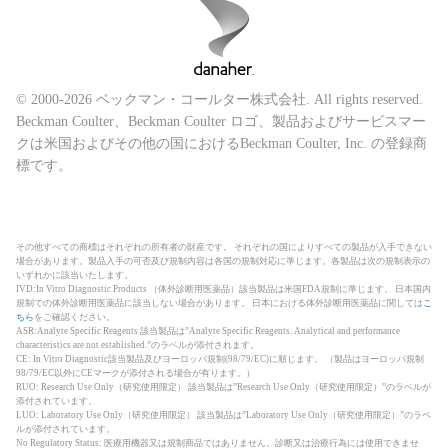
© 2000-2026 ベックマン・コールター株式会社. All rights reserved.
Beckman Coulter、Beckman Coulter ロゴ、製品およびサービスマー
クは米国およびその他の国におけるBeckman Coulter, Inc. の登録商
標です。
その他すべての商標はそれぞれの所有者の財産です。 それぞれの国によりすべての製品が入手できない
場合があります。製品入手の可否及び規制内容は各国の規制対応に準じます。各製品は次の規制表示の
いずれかに該当いたします。
IVD:In Vitro Diagnostic Products （体外診断用医薬品）該当製品は米国FDA規制に準じます。 日本国内
規制での体外診断用医薬品に該当しない場合があります。 日本における体外診断用医薬品に関しては
こ
ちら
をご確認ください。
ASR:Analyte Specific Reagents 該当製品は”Analyte Specific Reagents. Analytical and performance
characteristics are not established.”のラベルが添付されます。
CE: In Vitro Diagnostic該当製品及びヨーロッパ規制(98/79/EC)に順じます。 （製品はヨーロッパ規制
98/79/EC以外にCEマークが添付される場合が有ります。）
RUO: Research Use Only（研究使用限定） 該当製品は”Research Use Only（研究使用限定）”のラベルが
添付されています。
LUO: Laboratory Use Only（研究使用限定） 該当製品は”Laboratory Use Only（研究使用限定）”のラベ
ルが添付されています。
No Regulatory Status: 医療用機器又は規制商品ではありません。診断又は治療行為には使用できませ