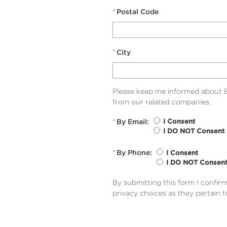
*
Postal Code
*
City
Please keep me informed about B
from our related companies.
*
By Email:
I Consent
I DO NOT Consent
*
By Phone:
I Consent
I DO NOT Consen
By submitting this form I confir
privacy choices as they pertain 