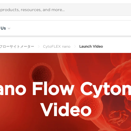
 Us
フローサイトメーター
CytoFLEX nano
Launch Video
ano Flow Cytom
Video