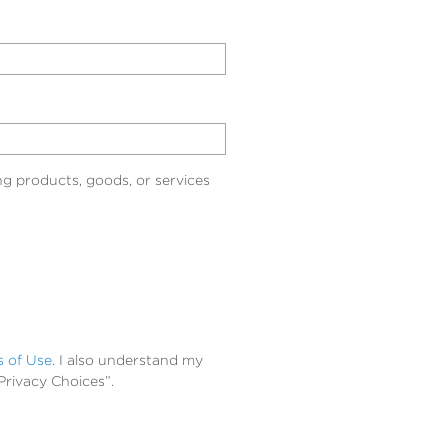
g products, goods, or services
s of Use
. I also understand my
Privacy Choices”.