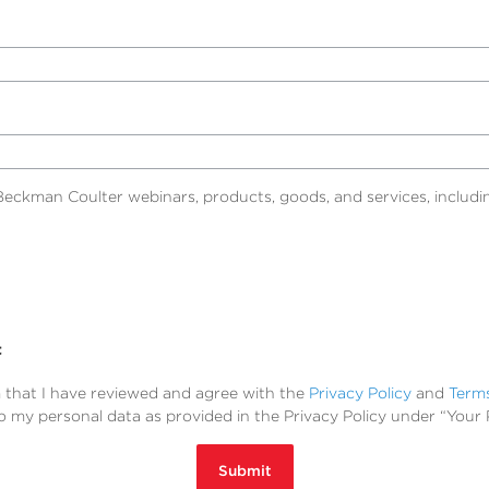
eckman Coulter webinars, products, goods, and services, includin
t
m that I have reviewed and agree with the
Privacy Policy
and
Term
to my personal data as provided in the Privacy Policy under “Your 
Submit