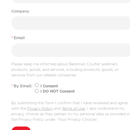
Company
*
Email
Please keep me informed about Beckman Coulter webinars,
products, goods, and services, including products, goods, or
services from our related companies.
*
By Email:
I Consent
I DO NOT Consent
By submitting this form I confirm that I have reviewed and agree
with the
Privacy Policy
and
Terms of Use
. I also understand my
privacy choices as they pertain to my personal data as provided i
the Privacy Policy under “Your Privacy Choices”.