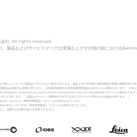
ll rights reserved.
lter ロゴ、製品およびサービスマークは米国およびその他の国におけるBeckman 
れの国によりすべての製品が入手できない場合があります。製品入手の可否及び規制内容は各国の規制対応に準
（体外診断用医薬品）該当製品は米国FDA規制に準じます。 日本国内規制での体外診断用医薬品に該当しない場合があります。
fic Reagents. Analytical and performance characteristics are not established.”のラベルが添付されます
制(98/79/EC)に順じます。 （製品はヨーロッパ規制98/79/EC以外にCEマークが添付される場合が有ります。）
Research Use Only（研究使用限定）”のラベルが添付されています。
は”Laboratory Use Only（研究使用限定）”のラベルが添付されています。
はありません。診断又は治療行為には使用できません。