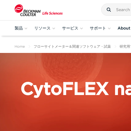
製品
リソース
サービス
サポート
About
Home
フローサイトメーター＆関連ソフトウェア・試薬
研究用
CytoFLEX n