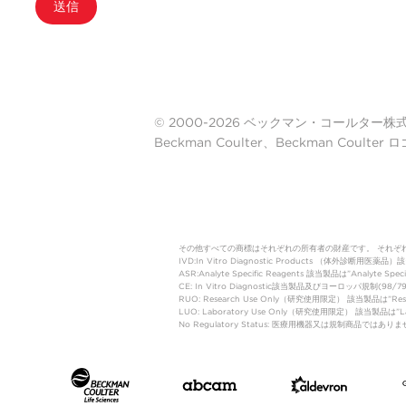
送信
© 2000-2026 ベックマン・コールター株式会社. A
Beckman Coulter、Beckman Cou
その他すべての商標はそれぞれの所有者の財産です。 それぞ
IVD:In Vitro Diagnostic Products 
ASR:Analyte Specific Reagents 該当製品は”Analyte Speci
CE: In Vitro Diagnostic該当製品及びヨーロッパ規
RUO: Research Use Only（研究使用限定） 該当製品は”
LUO: Laboratory Use Only（研究使用限定） 該当製品
No Regulatory Status: 医療用機器又は規制商品で