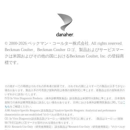
© 2000-2026 ベックマン・コールター株式会社. All rights reserved.
Beckman Coulter、Beckman Coulter ロゴ、製品およびサービスマー
クは米国およびその他の国におけるBeckman Coulter, Inc. の登録商
標です。
その他すべての商標はそれぞれの所有者の財産です。 それぞれの国によりすべての製品が入手できない
場合があります。製品入手の可否及び規制内容は各国の規制対応に準じます。各製品は次の規制表示の
いずれかに該当いたします。
IVD:In Vitro Diagnostic Products （体外診断用医薬品）該当製品は米国FDA規制に準じます。 日本国内
規制での体外診断用医薬品に該当しない場合があります。 日本における体外診断用医薬品に関しては
こ
ちら
をご確認ください。
ASR:Analyte Specific Reagents 該当製品は”Analyte Specific Reagents. Analytical and performance
characteristics are not established.”のラベルが添付されます。
CE: In Vitro Diagnostic該当製品及びヨーロッパ規制(98/79/EC)に順じます。 （製品はヨーロッパ規制
98/79/EC以外にCEマークが添付される場合が有ります。）
RUO: Research Use Only（研究使用限定） 該当製品は”Research Use Only（研究使用限定）”のラベルが