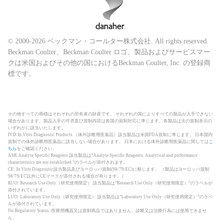
© 2000-2026 ベックマン・コールター株式会社. All rights reserved.
Beckman Coulter、Beckman Coulter ロゴ、製品およびサービスマー
クは米国およびその他の国におけるBeckman Coulter, Inc. の登録商
標です。
その他すべての商標はそれぞれの所有者の財産です。 それぞれの国によりすべての製品が入手できない
場合があります。製品入手の可否及び規制内容は各国の規制対応に準じます。各製品は次の規制表示の
いずれかに該当いたします。
IVD:In Vitro Diagnostic Products （体外診断用医薬品）該当製品は米国FDA規制に準じます。 日本国内
規制での体外診断用医薬品に該当しない場合があります。 日本における体外診断用医薬品に関しては
こ
ちら
をご確認ください。
ASR:Analyte Specific Reagents 該当製品は”Analyte Specific Reagents. Analytical and performance
characteristics are not established.”のラベルが添付されます。
CE: In Vitro Diagnostic該当製品及びヨーロッパ規制(98/79/EC)に順じます。 （製品はヨーロッパ規制
98/79/EC以外にCEマークが添付される場合が有ります。）
RUO: Research Use Only（研究使用限定） 該当製品は”Research Use Only（研究使用限定）”のラベルが
添付されています。
LUO: Laboratory Use Only（研究使用限定） 該当製品は”Laboratory Use Only（研究使用限定）”のラベ
ルが添付されています。
No Regulatory Status: 医療用機器又は規制商品ではありません。診断又は治療行為には使用できませ
ん。