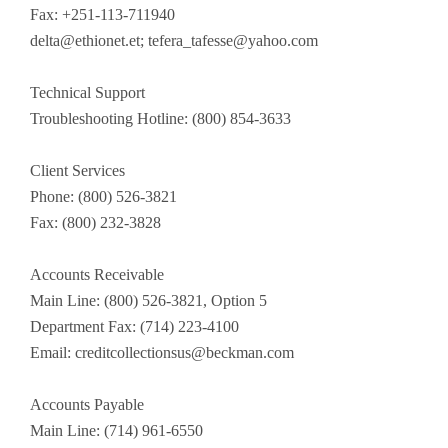
Fax: +251-113-711940
delta@ethionet.et
;
tefera_tafesse@yahoo.com
Technical Support
Troubleshooting Hotline: (800) 854-3633
Client Services
Phone: (800) 526-3821
Fax: (800) 232-3828
Accounts Receivable
Main Line: (800) 526-3821, Option 5
Department Fax: (714) 223-4100
Email:
creditcollectionsus@beckman.com
Accounts Payable
Main Line: (714) 961-6550