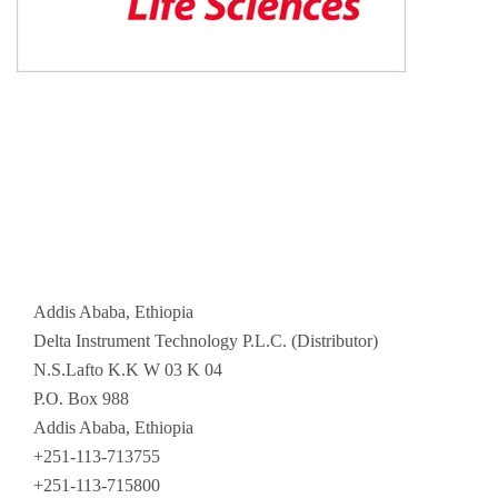
Addis Ababa, Ethiopia
Delta Instrument Technology P.L.C. (Distributor)
N.S.Lafto K.K W 03 K 04
P.O. Box 988
Addis Ababa, Ethiopia
+251-113-713755
+251-113-715800