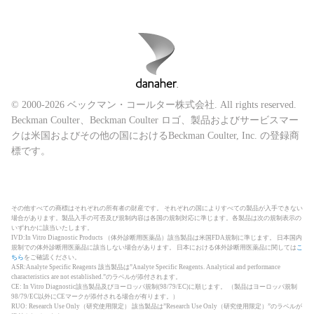
© 2000-2026 ベックマン・コールター株式会社. All rights reserved.
Beckman Coulter、Beckman Coulter ロゴ、製品およびサービスマー
クは米国およびその他の国におけるBeckman Coulter, Inc. の登録商
標です。
その他すべての商標はそれぞれの所有者の財産です。 それぞれの国によりすべての製品が入手できない
場合があります。製品入手の可否及び規制内容は各国の規制対応に準じます。各製品は次の規制表示の
いずれかに該当いたします。
IVD:In Vitro Diagnostic Products （体外診断用医薬品）該当製品は米国FDA規制に準じます。 日本国内
規制での体外診断用医薬品に該当しない場合があります。 日本における体外診断用医薬品に関しては
こ
ちら
をご確認ください。
ASR:Analyte Specific Reagents 該当製品は”Analyte Specific Reagents. Analytical and performance
characteristics are not established.”のラベルが添付されます。
CE: In Vitro Diagnostic該当製品及びヨーロッパ規制(98/79/EC)に順じます。 （製品はヨーロッパ規制
98/79/EC以外にCEマークが添付される場合が有ります。）
RUO: Research Use Only（研究使用限定） 該当製品は”Research Use Only（研究使用限定）”のラベルが