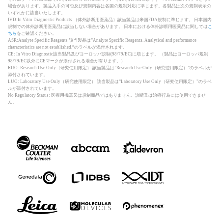
場合があります。製品入手の可否及び規制内容は各国の規制対応に準じます。各製品は次の規制表示の
いずれかに該当いたします。
IVD:In Vitro Diagnostic Products （体外診断用医薬品）該当製品は米国FDA規制に準じます。 日本国内
規制での体外診断用医薬品に該当しない場合があります。 日本における体外診断用医薬品に関しては
こ
ちら
をご確認ください。
ASR:Analyte Specific Reagents 該当製品は”Analyte Specific Reagents. Analytical and performance
characteristics are not established.”のラベルが添付されます。
CE: In Vitro Diagnostic該当製品及びヨーロッパ規制(98/79/EC)に順じます。 （製品はヨーロッパ規制
98/79/EC以外にCEマークが添付される場合が有ります。）
RUO: Research Use Only（研究使用限定） 該当製品は”Research Use Only（研究使用限定）”のラベルが
添付されています。
LUO: Laboratory Use Only（研究使用限定） 該当製品は”Laboratory Use Only（研究使用限定）”のラベ
ルが添付されています。
No Regulatory Status: 医療用機器又は規制商品ではありません。診断又は治療行為には使用できませ
ん。