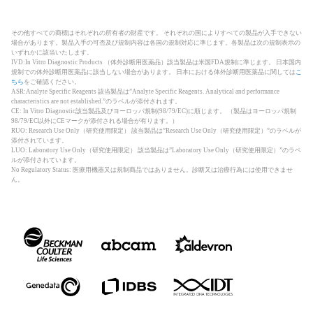
その他すべての商標はそれぞれの所有者の財産です。 それぞれの国によりすべての製品が入手できない
場合があります。製品入手の可否及び規制内容は各国の規制対応に準じます。各製品は次の規制表示の
いずれかに該当いたします。
IVD:In Vitro Diagnostic Products （体外診断用医薬品）該当製品は米国FDA規制に準じます。 日本国内
規制での体外診断用医薬品に該当しない場合があります。 日本における体外診断用医薬品に関しては
こ
ちら
をご確認ください。
ASR:Analyte Specific Reagents 該当製品は”Analyte Specific Reagents. Analytical and performance
characteristics are not established.”のラベルが添付されます。
CE: In Vitro Diagnostic該当製品及びヨーロッパ規制(98/79/EC)に順じます。 （製品はヨーロッパ規制
98/79/EC以外にCEマークが添付される場合が有ります。）
RUO: Research Use Only（研究使用限定） 該当製品は”Research Use Only（研究使用限定）”のラベルが
添付されています。
LUO: Laboratory Use Only（研究使用限定） 該当製品は”Laboratory Use Only（研究使用限定）”のラベ
ルが添付されています。
No Regulatory Status: 医療用機器又は規制商品ではありません。診断又は治療行為には使用できませ
ん。