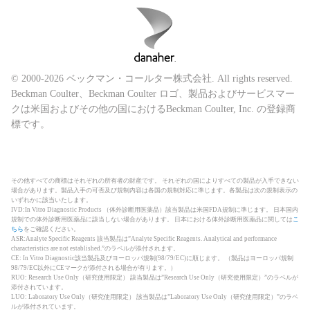
© 2000-2026 ベックマン・コールター株式会社. All rights reserved.
Beckman Coulter、Beckman Coulter ロゴ、製品およびサービスマー
クは米国およびその他の国におけるBeckman Coulter, Inc. の登録商
標です。
その他すべての商標はそれぞれの所有者の財産です。 それぞれの国によりすべての製品が入手できない
場合があります。製品入手の可否及び規制内容は各国の規制対応に準じます。各製品は次の規制表示の
いずれかに該当いたします。
IVD:In Vitro Diagnostic Products （体外診断用医薬品）該当製品は米国FDA規制に準じます。 日本国内
規制での体外診断用医薬品に該当しない場合があります。 日本における体外診断用医薬品に関しては
こ
ちら
をご確認ください。
ASR:Analyte Specific Reagents 該当製品は”Analyte Specific Reagents. Analytical and performance
characteristics are not established.”のラベルが添付されます。
CE: In Vitro Diagnostic該当製品及びヨーロッパ規制(98/79/EC)に順じます。 （製品はヨーロッパ規制
98/79/EC以外にCEマークが添付される場合が有ります。）
RUO: Research Use Only（研究使用限定） 該当製品は”Research Use Only（研究使用限定）”のラベルが
添付されています。
LUO: Laboratory Use Only（研究使用限定） 該当製品は”Laboratory Use Only（研究使用限定）”のラベ
ルが添付されています。