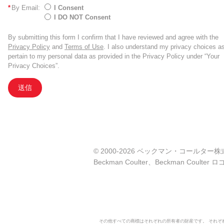
*
By Email:
I Consent
I DO NOT Consent
By submitting this form I confirm that I have reviewed and agree with the
Privacy Policy
and
Terms of Use
. I also understand my privacy choices a
pertain to my personal data as provided in the Privacy Policy under “Your
Privacy Choices”.
送信
© 2000-2026 ベックマン・コールター株式会社. A
Beckman Coulter、Beckman Co
その他すべての商標はそれぞれの所有者の財産です。 それ