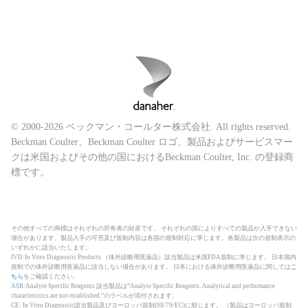
© 2000-2026 ベックマン・コールター株式会社. All rights reserved.
Beckman Coulter、Beckman Coulter ロゴ、製品およびサービスマー
クは米国およびその他の国におけるBeckman Coulter, Inc. の登録商
標です。
その他すべての商標はそれぞれの所有者の財産です。 それぞれの国によりすべての製品が入手できない
場合があります。製品入手の可否及び規制内容は各国の規制対応に準じます。各製品は次の規制表示の
いずれかに該当いたします。
IVD:In Vitro Diagnostic Products （体外診断用医薬品）該当製品は米国FDA規制に準じます。 日本国内
規制での体外診断用医薬品に該当しない場合があります。 日本における体外診断用医薬品に関しては
こ
ちら
をご確認ください。
ASR:Analyte Specific Reagents 該当製品は”Analyte Specific Reagents. Analytical and performance
characteristics are not established.”のラベルが添付されます。
CE: In Vitro Diagnostic該当製品及びヨーロッパ規制(98/79/EC)に順じます。 （製品はヨーロッパ規制