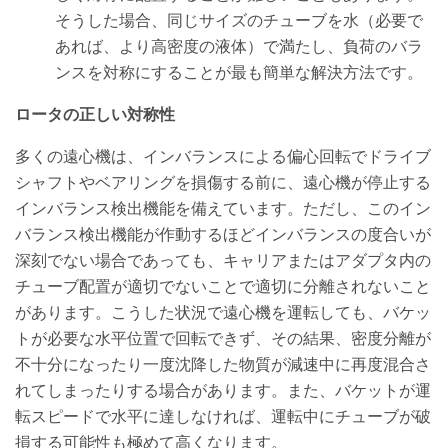
そうした場合、同じサイズのチューブを水（必要で
あれば、より高密度の液体）で満たし、負荷のバラ
ンスを対称にすることが最も簡単な解決方法です。
ロータの正しい対称性
多くの遠心機は、インバランスによる偏心回転でドライブ
シャフトやベアリングを損傷する前に、遠心機が停止する
インバランス検出機能を備えています。ただし、このイン
バランス検出機能が作動するほどインバランスの度合いが
深刻でない場合であっても、キャリアまたはアダプタ内の
チューブ配置が適切でないことで適切に分離されないこと
があります。こうした状況で遠心機を運転しても、バケッ
トが必要な水平位置で回転できず、その結果、密度分離が
不十分になったり一度沈降した物質が減速中に再度混合さ
れてしまったりする場合があります。また、バケットが運
転スピードで水平に達しなければ、運転中にチューブが破
損する可能性も極めて高くなります。