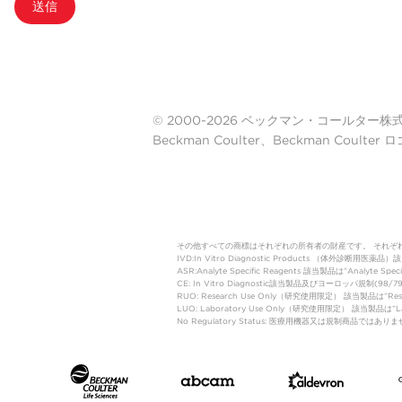
送信
© 2000-2026 ベックマン・コールター株式会社. A
Beckman Coulter、Beckman Cou
その他すべての商標はそれぞれの所有者の財産です。 それぞ
IVD:In Vitro Diagnostic Products 
ASR:Analyte Specific Reagents 該当製品は”Analyte Speci
CE: In Vitro Diagnostic該当製品及びヨーロッパ規
RUO: Research Use Only（研究使用限定） 該当製品は”
LUO: Laboratory Use Only（研究使用限定） 該当製品
No Regulatory Status: 医療用機器又は規制商品で