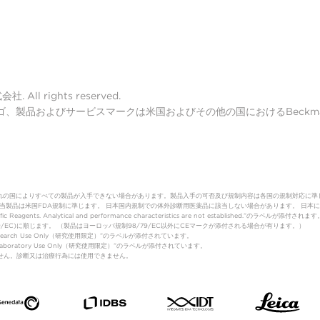
ll rights reserved.
lter ロゴ、製品およびサービスマークは米国およびその他の国におけるBeckman 
れの国によりすべての製品が入手できない場合があります。製品入手の可否及び規制内容は各国の規制対応に準
（体外診断用医薬品）該当製品は米国FDA規制に準じます。 日本国内規制での体外診断用医薬品に該当しない場合があります。
fic Reagents. Analytical and performance characteristics are not established.”のラベルが添付されます
制(98/79/EC)に順じます。 （製品はヨーロッパ規制98/79/EC以外にCEマークが添付される場合が有ります。）
Research Use Only（研究使用限定）”のラベルが添付されています。
は”Laboratory Use Only（研究使用限定）”のラベルが添付されています。
はありません。診断又は治療行為には使用できません。