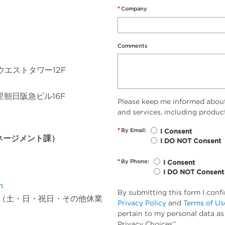
*
Company
Comments
明ウエストタワー12F
千里朝日阪急ビル16F
Please keep me informed abou
and services, including produc
*
By Email:
I Consent
ネージメント課）
I DO NOT Consent
*
By Phone:
I Consent
I DO NOT Consent
m
By submitting this form I conf
16:00（土・日・祝日・その他休業
Privacy Policy
and
Terms of Us
pertain to my personal data as
Privacy Choices”.