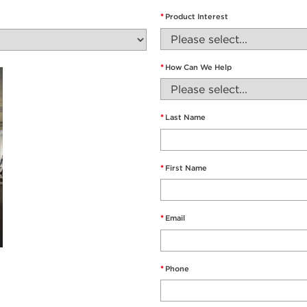
*
Product Interest
*
How Can We Help
*
Last Name
*
First Name
*
Email
*
Phone