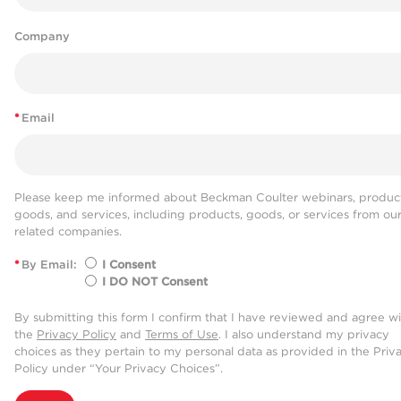
Company
*
Email
Please keep me informed about Beckman Coulter webinars, product
goods, and services, including products, goods, or services from ou
related companies.
*
By Email:
I Consent
I DO NOT Consent
By submitting this form I confirm that I have reviewed and agree w
the
Privacy Policy
and
Terms of Use
. I also understand my privacy
choices as they pertain to my personal data as provided in the Priv
Policy under “Your Privacy Choices”.